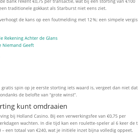
e bank rekent €0,75 per transactie, wat bij een storting van €100
n traditionele gokkast als Starburst niet eens ziet.
 verhoogt de kans op een foutmelding met 12 %; een simpele vergis
e Rekening Achter de Glans
ie Niemand Geeft
e
 gratis spin op je eerste storting iets waard is, vergeet dan niet dat
ondanks de belofte van “grote winst”.
orting kunt omdraaien
ijving bij Holland Casino. Bij een verwerkingsfee van €0,75 per
werkdagen wachten. In die tijd kan een roulette‑speler al 6 keer de t
– een totaal van €240, wat je initiële inzet bijna volledig oppeet.