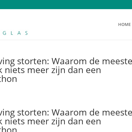
HOME
jving storten: Waarom de meest
jk niets meer zijn dan een
thon
jving storten: Waarom de meest
jk niets meer zijn dan een
thon