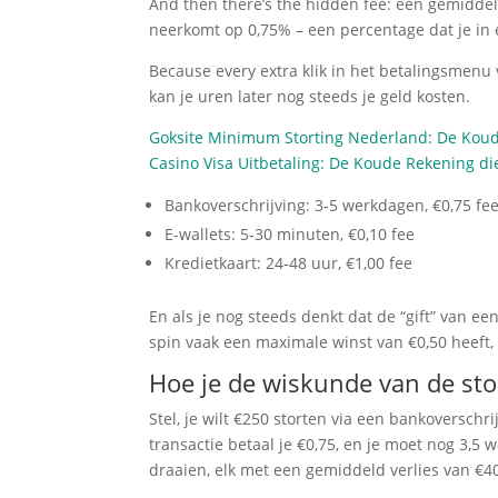
And then there’s the hidden fee: een gemiddeld
neerkomt op 0,75% – een percentage dat je in ee
Because every extra klik in het betalingsmenu
kan je uren later nog steeds je geld kosten.
Goksite Minimum Storting Nederland: De Koud
Casino Visa Uitbetaling: De Koude Rekening d
Bankoverschrijving: 3‑5 werkdagen, €0,75 fe
E-wallets: 5‑30 minuten, €0,10 fee
Kredietkaart: 24‑48 uur, €1,00 fee
En als je nog steeds denkt dat de “gift” van een
spin vaak een maximale winst van €0,50 heeft, 
Hoe je de wiskunde van de st
Stel, je wilt €250 storten via een bankoverschr
transactie betaal je €0,75, en je moet nog 3,5 
draaien, elk met een gemiddeld verlies van €40 