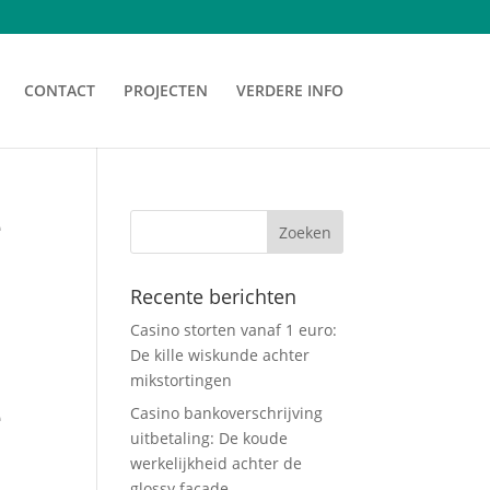
CONTACT
PROJECTEN
VERDERE INFO
e
Recente berichten
Casino storten vanaf 1 euro:
De kille wiskunde achter
mikstortingen
e
Casino bankoverschrijving
uitbetaling: De koude
werkelijkheid achter de
glossy façade