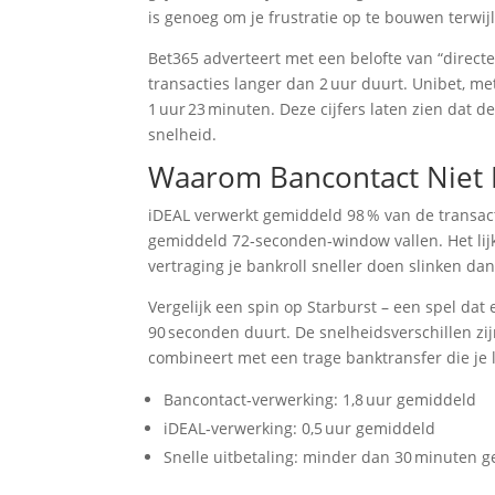
is genoeg om je frustratie op te bouwen terwijl
Bet365 adverteert met een belofte van “directe
transacties langer dan 2 uur duurt. Unibet, me
1 uur 23 minuten. Deze cijfers laten zien dat 
snelheid.
Waarom Bancontact Niet 
iDEAL verwerkt gemiddeld 98 % van de transact
gemiddeld 72‑seconden‑window vallen. Het lijk
vertraging je bankroll sneller doen slinken dan
Vergelijk een spin op Starburst – een spel dat
90 seconden duurt. De snelheidsverschillen z
combineert met een trage banktransfer die je 
Bancontact‑verwerking: 1,8 uur gemiddeld
iDEAL‑verwerking: 0,5 uur gemiddeld
Snelle uitbetaling: minder dan 30 minuten 