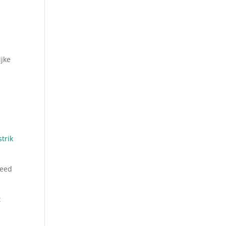
.
ijke
trik
reed
t