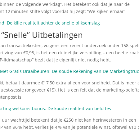
t “binnen de volgende werkdag”. Het betekent ook dat je naar de
t 12 minuten stilte volgt voordat hij zegt: “We kijken ernaar”.
: De kille realiteit achter de snelle bliksemslag
“Snelle” Uitbetalingen
 aan transactiekosten, volgens een recent onderzoek onder 158 spel
jving van €0,95, is het een duidelijke verspilling – een beetje zoal
VIP‑lidmaatschap” bezit dat je eigenlijk niet nodig hebt.
Met Gratis Draaibeuren: De Koude Rekening Van De Marketingtru
t, betaalt daarmee €17,50 extra alleen voor snelheid. Dat is meer
est‑sessie (ongeveer €15). Het is een feit dat de marketing‑beloft
stenpost is.
orting welkomstbonus: De koude realiteit van beloftes
a uur wachttijd betekent dat je €250 niet kan herinvesteren in een
an 96 % hebt, verlies je 4 % van je potentiële winst, oftewel €10 