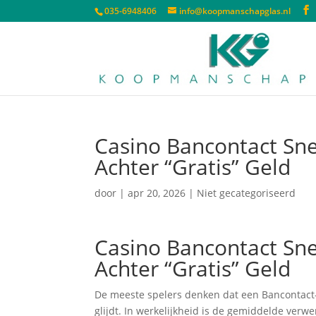
035-6948406
info@koopmanschapglas.nl
Casino Bancontact Snel
Achter “Gratis” Geld
door
|
apr 20, 2026
| Niet gecategoriseerd
Casino Bancontact Snel
Achter “Gratis” Geld
De meeste spelers denken dat een Bancontact-
glijdt. In werkelijkheid is de gemiddelde verwe