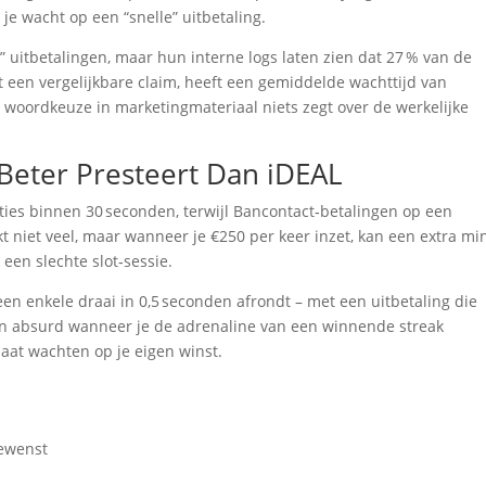
 je wacht op een “snelle” uitbetaling.
” uitbetalingen, maar hun interne logs laten zien dat 27 % van de
t een vergelijkbare claim, heeft een gemiddelde wachttijd van
de woordkeuze in marketingmateriaal niets zegt over de werkelijke
Beter Presteert Dan iDEAL
ies binnen 30 seconden, terwijl Bancontact‑betalingen op een
t niet veel, maar wanneer je €250 per keer inzet, kan een extra mi
 een slechte slot‑sessie.
 een enkele draai in 0,5 seconden afrondt – met een uitbetaling die
ijn absurd wanneer je de adrenaline van een winnende streak
laat wachten op je eigen winst.
gewenst