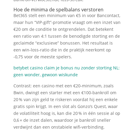
Hoe de minima de spelbalans verstoren
Bet365 stelt een minimum van €5 in voor Bancontact,
maar hun “VIP‑gift”‑promotie vraagt om een inzet van
€20 om de conditie te ontgrendelen. Dat betekent
een ratio van 4:1 tussen de benodigde storting en de
geclaimde “exclusieve” bonussen. Het resultaat is
een win‑loss‑ratio die in de praktijk neerkomt op
-0,75 voor de meeste spelers.
betybet casino claim je bonus nu zonder storting NL:
geen wonder, gewoon wiskunde
Contrast: een casino met een €20‑minimum, zoals
Bwin, dwingt een starter met een €100‑bankroll om
20 % van zijn geld te riskeren voordat hij een enkele
gratis spin krijgt. In een slot als Gonzo’s Quest, waar
de volatiliteit hoog is, kan die 20 % in één sessie al op
0,6 × de inzet dalen, waardoor je bankroll sneller
verdwijnt dan een onstabiele wifi‑verbinding.