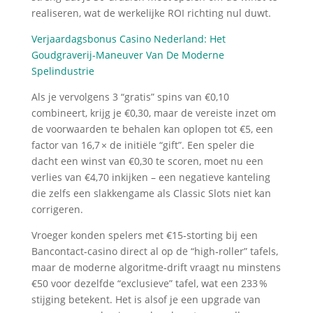
realiseren, wat de werkelijke ROI richting nul duwt.
Verjaardagsbonus Casino Nederland: Het
Goudgraverij‑Maneuver Van De Moderne
Spelindustrie
Als je vervolgens 3 “gratis” spins van €0,10
combineert, krijg je €0,30, maar de vereiste inzet om
de voorwaarden te behalen kan oplopen tot €5, een
factor van 16,7 × de initiële “gift”. Een speler die
dacht een winst van €0,30 te scoren, moet nu een
verlies van €4,70 inkijken – een negatieve kanteling
die zelfs een slakkengame als Classic Slots niet kan
corrigeren.
Vroeger konden spelers met €15‑storting bij een
Bancontact‑casino direct al op de “high‑roller” tafels,
maar de moderne algoritme‑drift vraagt nu minstens
€50 voor dezelfde “exclusieve” tafel, wat een 233 %
stijging betekent. Het is alsof je een upgrade van