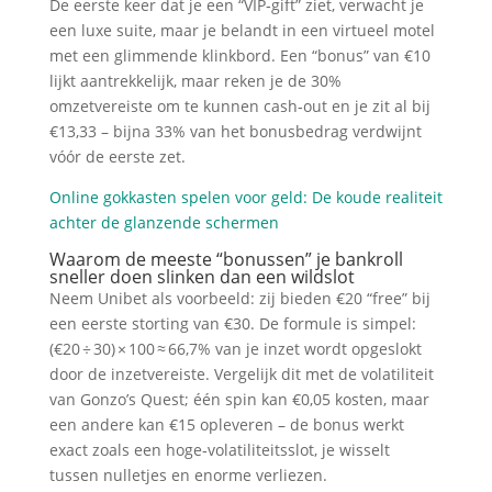
De eerste keer dat je een “VIP‑gift” ziet, verwacht je
een luxe suite, maar je belandt in een virtueel motel
met een glimmende klinkbord. Een “bonus” van €10
lijkt aantrekkelijk, maar reken je de 30%
omzetvereiste om te kunnen cash‑out en je zit al bij
€13,33 – bijna 33% van het bonusbedrag verdwijnt
vóór de eerste zet.
Online gokkasten spelen voor geld: De koude realiteit
achter de glanzende schermen
Waarom de meeste “bonussen” je bankroll
sneller doen slinken dan een wildslot
Neem Unibet als voorbeeld: zij bieden €20 “free” bij
een eerste storting van €30. De formule is simpel:
(€20 ÷ 30) × 100 ≈ 66,7% van je inzet wordt opgeslokt
door de inzetvereiste. Vergelijk dit met de volatiliteit
van Gonzo’s Quest; één spin kan €0,05 kosten, maar
een andere kan €15 opleveren – de bonus werkt
exact zoals een hoge‑volatiliteitsslot, je wisselt
tussen nulletjes en enorme verliezen.