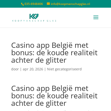
035-6948406
info@koopmanschapglas.nl
Casino app België met
bonus: de koude realiteit
achter de glitter
door
|
apr 20, 2026
| Niet gecategoriseerd
Casino app België met
bonus: de koude realiteit
achter de glitter