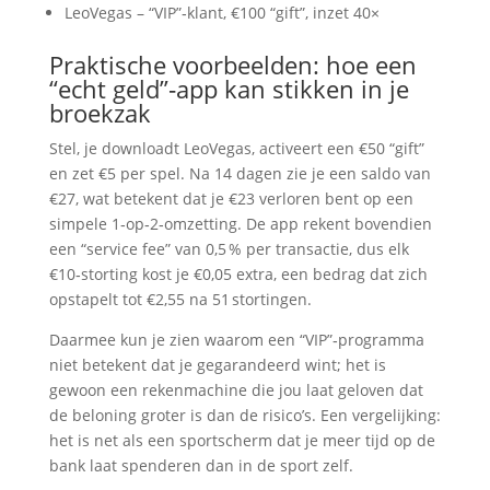
LeoVegas – “VIP”‑klant, €100 “gift”, inzet 40×
Praktische voorbeelden: hoe een
“echt geld”‑app kan stikken in je
broekzak
Stel, je downloadt LeoVegas, activeert een €50 “gift”
en zet €5 per spel. Na 14 dagen zie je een saldo van
€27, wat betekent dat je €23 verloren bent op een
simpele 1‑op‑2‑omzetting. De app rekent bovendien
een “service fee” van 0,5 % per transactie, dus elk
€10‑storting kost je €0,05 extra, een bedrag dat zich
opstapelt tot €2,55 na 51 stortingen.
Daarmee kun je zien waarom een “VIP”‑programma
niet betekent dat je gegarandeerd wint; het is
gewoon een rekenmachine die jou laat geloven dat
de beloning groter is dan de risico’s. Een vergelijking:
het is net als een sportscherm dat je meer tijd op de
bank laat spenderen dan in de sport zelf.