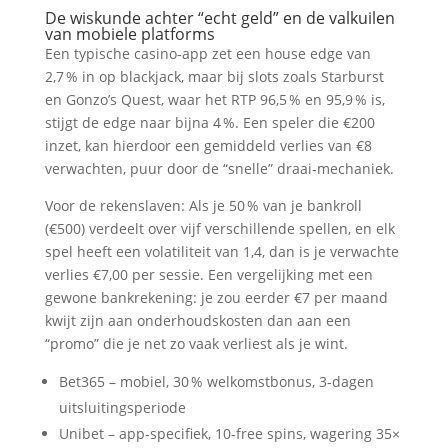
De wiskunde achter “echt geld” en de valkuilen
van mobiele platforms
Een typische casino‑app zet een house edge van
2,7 % in op blackjack, maar bij slots zoals Starburst
en Gonzo’s Quest, waar het RTP 96,5 % en 95,9 % is,
stijgt de edge naar bijna 4 %. Een speler die €200
inzet, kan hierdoor een gemiddeld verlies van €8
verwachten, puur door de “snelle” draai‑mechaniek.
Voor de rekenslaven: Als je 50 % van je bankroll
(€500) verdeelt over vijf verschillende spellen, en elk
spel heeft een volatiliteit van 1,4, dan is je verwachte
verlies €7,00 per sessie. Een vergelijking met een
gewone bankrekening: je zou eerder €7 per maand
kwijt zijn aan onderhoudskosten dan aan een
“promo” die je net zo vaak verliest als je wint.
Bet365 – mobiel, 30 % welkomstbonus, 3‑dagen
uitsluitingsperiode
Unibet – app‑specifiek, 10‑free spins, wagering 35×