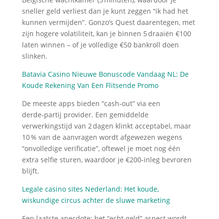
sneller geld verliest dan je kunt zeggen “ik had het
kunnen vermijden”. Gonzo’s Quest daarentegen, met
zijn hogere volatiliteit, kan je binnen 5 draaiën €100
laten winnen – of je volledige €50 bankroll doen
slinken.
Batavia Casino Nieuwe Bonuscode Vandaag NL: De
Koude Rekening Van Een Flitsende Promo
De meeste apps bieden “cash‑out” via een
derde‑partij provider. Een gemiddelde
verwerkingstijd van 2 dagen klinkt acceptabel, maar
10 % van de aanvragen wordt afgewezen wegens
“onvolledige verificatie”, oftewel je moet nog één
extra selfie sturen, waardoor je €200‑inleg bevroren
blijft.
Legale casino sites Nederland: Het koude,
wiskundige circus achter de sluwe marketing
Een laatste anecdote: het “echt geld” aspect wordt