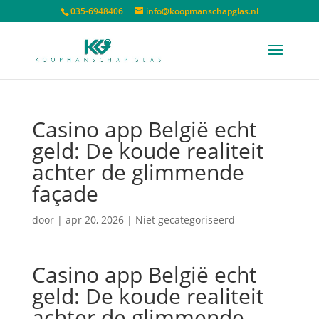
035-6948406
info@koopmanschapglas.nl
Casino app België echt
geld: De koude realiteit
achter de glimmende
façade
door
|
apr 20, 2026
| Niet gecategoriseerd
Casino app België echt
geld: De koude realiteit
achter de glimmende