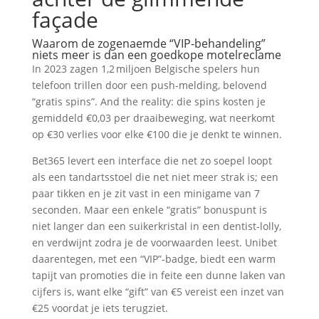
façade
Waarom de zogenaemde “VIP‑behandeling”
niets meer is dan een goedkope motelreclame
In 2023 zagen 1,2 miljoen Belgische spelers hun
telefoon trillen door een push‑melding, belovend
“gratis spins”. And the reality: die spins kosten je
gemiddeld €0,03 per draaibeweging, wat neerkomt
op €30 verlies voor elke €100 die je denkt te winnen.
Bet365 levert een interface die net zo soepel loopt
als een tandartsstoel die net niet meer strak is; een
paar tikken en je zit vast in een minigame van 7
seconden. Maar een enkele “gratis” bonuspunt is
niet langer dan een suikerkristal in een dentist‑lolly,
en verdwijnt zodra je de voorwaarden leest. Unibet
daarentegen, met een “VIP”‑badge, biedt een warm
tapijt van promoties die in feite een dunne laken van
cijfers is, want elke “gift” van €5 vereist een inzet van
€25 voordat je iets terugziet.