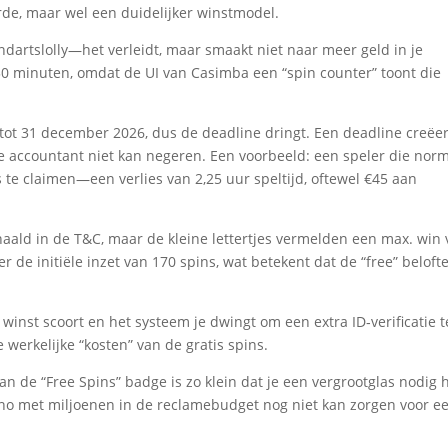
arde, maar wel een duidelijker winstmodel.
tandartslolly—het verleidt, maar smaakt niet naar meer geld in je
 minuten, omdat de UI van Casimba een “spin counter” toont die
t tot 31 december 2026, dus de deadline dringt. Een deadline creëer
le accountant niet kan negeren. Een voorbeeld: een speler die nor
 te claimen—een verlies van 2,25 uur speltijd, oftewel €45 aan
haald in de T&C, maar de kleine lettertjes vermelden een max. win
 de initiële inzet van 170 spins, wat betekent dat de “free” belofte
 winst scoort en het systeem je dwingt om een extra ID‑verificatie t
 werkelijke “kosten” van de gratis spins.
 van de “Free Spins” badge is zo klein dat je een vergrootglas nodig 
asino met miljoenen in de reclamebudget nog niet kan zorgen voor e