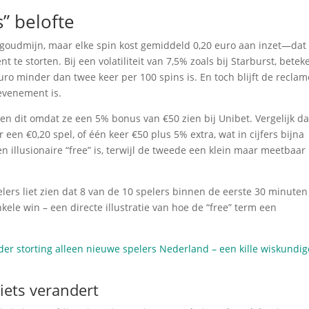
s” belofte
n goudmijn, maar elke spin kost gemiddeld 0,20 euro aan inzet—dat 
 te storten. Bij een volatiliteit van 7,5% zoals bij Starburst, betek
ro minder dan twee keer per 100 spins is. En toch blijft de reclam
sevenement is.
n dit omdat ze een 5% bonus van €50 zien bij Unibet. Vergelijk da
een €0,20 spel, of één keer €50 plus 5% extra, wat in cijfers bijna
 een illusionaire “free” is, terwijl de tweede een klein maar meetbaar
elers liet zien dat 8 van de 10 spelers binnen de eerste 30 minuten
le win – een directe illustratie van hoe de “free” term een
er storting alleen nieuwe spelers Nederland – een kille wiskundig
ets verandert