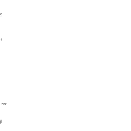
 5
)
ieve
jl