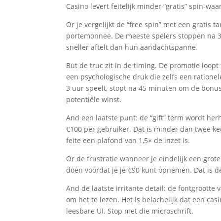
Casino levert feitelijk minder “gratis” spin‑wa
Or je vergelijkt de “free spin” met een gratis 
portemonnee. De meeste spelers stoppen na 30
sneller aftelt dan hun aandachtspanne.
But de truc zit in de timing. De promotie loop
een psychologische druk die zelfs een ratione
3 uur speelt, stopt na 45 minuten om de bonus
potentiële winst.
And een laatste punt: de “gift” term wordt her
€100 per gebruiker. Dat is minder dan twee keer
feite een plafond van 1,5× de inzet is.
Or de frustratie wanneer je eindelijk een grote
doen voordat je je €90 kunt opnemen. Dat is de
And de laatste irritante detail: de fontgrootte
om het te lezen. Het is belachelijk dat een c
leesbare UI. Stop met die microschrift.