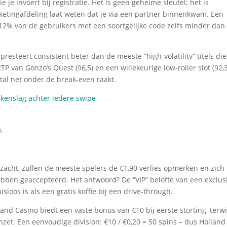
 je invoert bij registratie. Het is geen geheime sleutel; het is
etingafdeling laat weten dat je via een partner binnenkwam. Een
12% van de gebruikers met een soortgelijke code zelfs minder dan
presteert consistent beter dan de meeste “high‑volatility” titels die
P van Gonzo’s Quest (96,5) en een willekeurige low‑roller slot (92,3
stal net onder de break‑even raakt.
kenslag achter iedere swipe
%
acht, zullen de meeste spelers de €1,90 verlies opmerken en zich
bben geaccepteerd. Het antwoord? De “VIP” belofte van een exclus
isloos is als een gratis koffie bij een drive‑through.
and Casino biedt een vaste bonus van €10 bij eerste storting, terwi
nzet. Een eenvoudige division: €10 / €0,20 = 50 spins – dus Holland