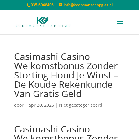
035-6948406
info@koopmanschapglas.nl
Casimashi Casino
Welkomstbonus Zonder
Storting Houd Je Winst –
De Koude Rekenkunde
Van Gratis Geld
door
|
apr 20, 2026
| Niet gecategoriseerd
Casimashi Casino
Welkomstbonus Zonder