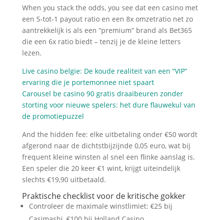
When you stack the odds, you see dat een casino met
een 5‑tot‑1 payout ratio en een 8x omzetratio net zo
aantrekkelijk is als een “premium” brand als Bet365
die een 6x ratio biedt – tenzij je de kleine letters
lezen.
Live casino belgie: De koude realiteit van een “VIP”
ervaring die je portemonnee niet spaart
Carousel be casino 90 gratis draaibeuren zonder
storting voor nieuwe spelers: het dure flauwekul van
de promotiepuzzel
And the hidden fee: elke uitbetaling onder €50 wordt
afgerond naar de dichtstbijzijnde 0,05 euro, wat bij
frequent kleine winsten al snel een flinke aanslag is.
Een speler die 20 keer €1 wint, krijgt uiteindelijk
slechts €19,90 uitbetaald.
Praktische checklist voor de kritische gokker
Controleer de maximale winstlimiet: €25 bij
Casimashi, €100 bij Holland Casino.