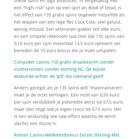
snelle spins en lage volatiliteit. In vergelijking met
een “high‑risk” spin op een spel als Book of Dead, is
het effect van 135 gratis spins ongeveer hetzelfde als
het wippen van een lege fles Coca Cola: veel geluid,
weinig inhoud. Een veteranen‑gokker telt elke euro,
en een simpele rekensom laat zien dat 135 spins van
0,10 euro per spin maximaal 13,5 euro oplevert, ver
beneden de 10 euro bonus die je moet uitspelen.
Coinpoker casino 150 gratis draaibeuren zonder
inzetvereisten zonder storting NL: De koude
wiskunde achter de ‘gift’ die niemand geeft
Anders gezegd, als je 135 spins wilt “maximaliseren”,
moet je de inzet verhogen. Een inzet van 0,50 euro
per spin verdubbelt je potentiële winst tot 67,5 euro,
maar dan stijgt ook je eigen risico tot 67,5 euro. Het
is een wiskundig see‑saw‑effect waarbij de winst
slechts een illusie is.
Roman Casino Welkomstbonus Eerste Storting Met