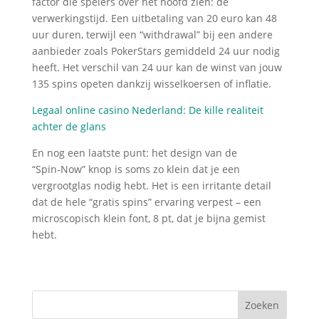
factor die spelers over het hoofd zien: de
verwerkingstijd. Een uitbetaling van 20 euro kan 48
uur duren, terwijl een “withdrawal” bij een andere
aanbieder zoals PokerStars gemiddeld 24 uur nodig
heeft. Het verschil van 24 uur kan de winst van jouw
135 spins opeten dankzij wisselkoersen of inflatie.
Legaal online casino Nederland: De kille realiteit
achter de glans
En nog een laatste punt: het design van de
“Spin‑Now” knop is soms zo klein dat je een
vergrootglas nodig hebt. Het is een irritante detail
dat de hele “gratis spins” ervaring verpest – een
microscopisch klein font, 8 pt, dat je bijna gemist
hebt.