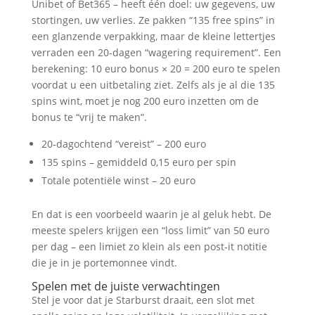
Unibet of Bet365 – heeft één doel: uw gegevens, uw
stortingen, uw verlies. Ze pakken “135 free spins” in
een glanzende verpakking, maar de kleine lettertjes
verraden een 20‑dagen “wagering requirement”. Een
berekening: 10 euro bonus × 20 = 200 euro te spelen
voordat u een uitbetaling ziet. Zelfs als je al die 135
spins wint, moet je nog 200 euro inzetten om de
bonus te “vrij te maken”.
20‑dagochtend “vereist” – 200 euro
135 spins – gemiddeld 0,15 euro per spin
Totale potentiële winst – 20 euro
En dat is een voorbeeld waarin je al geluk hebt. De
meeste spelers krijgen een “loss limit” van 50 euro
per dag – een limiet zo klein als een post‑it notitie
die je in je portemonnee vindt.
Spelen met de juiste verwachtingen
Stel je voor dat je Starburst draait, een slot met