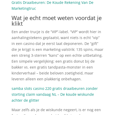
Gratis Draaibeuren: De Koude Rekening Van De
Marketingtruc
Wat je echt moet weten voordat je
klikt
Een ander trucje is de “VIP”‑label. “VIP” wordt hier in
aanhalingstekens geplaatst, want niets is echt “vip”
in een casino dat je eerst laat deponeren. De “gift”
die je krijgt is een marketing‑valstrik: 135 spins, maar
een streng 3‑sterren “kans” op een echte uitbetaling.
Een simpele vergelijking: een gratis donut bij de
bakker vs. een gratis tandpasta‑monster in een
kinderverhaal – beide beloven zoetigheid, maar
leveren alleen een plakkerig onbehagen.
samba slots casino 220 gratis draaibeuren zonder
storting claim vandaag NL – De koude wiskunde
achter de glitter
Maar zelfs als je de wiskunde negeert, is er nog een