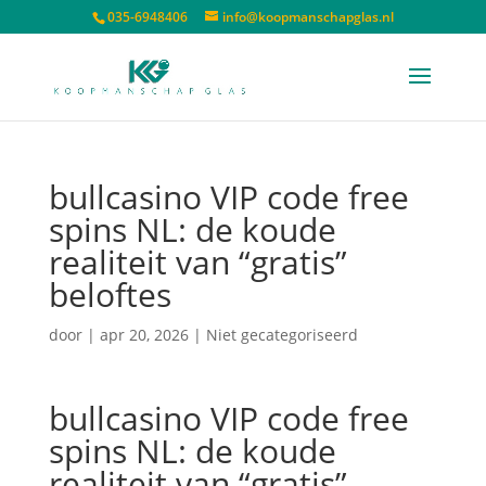
035-6948406
info@koopmanschapglas.nl
bullcasino VIP code free
spins NL: de koude
realiteit van “gratis”
beloftes
door
|
apr 20, 2026
| Niet gecategoriseerd
bullcasino VIP code free
spins NL: de koude
realiteit van “gratis”