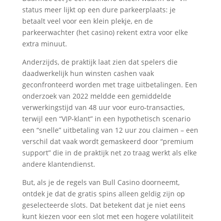
status meer lijkt op een dure parkeerplaats: je
betaalt veel voor een klein plekje, en de
parkeerwachter (het casino) rekent extra voor elke
extra minuut.
Anderzijds, de praktijk laat zien dat spelers die
daadwerkelijk hun winsten cashen vaak
geconfronteerd worden met trage uitbetalingen. Een
onderzoek van 2022 meldde een gemiddelde
verwerkingstijd van 48 uur voor euro‑transacties,
terwijl een “VIP‑klant” in een hypothetisch scenario
een “snelle” uitbetaling van 12 uur zou claimen – een
verschil dat vaak wordt gemaskeerd door “premium
support” die in de praktijk net zo traag werkt als elke
andere klantendienst.
But, als je de regels van Bull Casino doorneemt,
ontdek je dat de gratis spins alleen geldig zijn op
geselecteerde slots. Dat betekent dat je niet eens
kunt kiezen voor een slot met een hogere volatiliteit