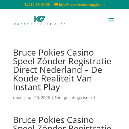
035-6948406
info@koopmanschapglas.nl
Bruce Pokies Casino
Speel Zónder Registratie
Direct Nederland – De
Koude Realiteit Van
Instant Play
door
|
apr 20, 2026
| Niet gecategoriseerd
Bruce Pokies Casino
Speel Zónder Registratie