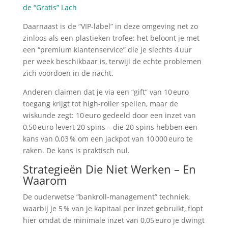
de “Gratis” Lach
Daarnaast is de “VIP‑label” in deze omgeving net zo
zinloos als een plastieken trofee: het beloont je met
een “premium klantenservice” die je slechts 4 uur
per week beschikbaar is, terwijl de echte problemen
zich voordoen in de nacht.
Anderen claimen dat je via een “gift” van 10 euro
toegang krijgt tot high‑roller spellen, maar de
wiskunde zegt: 10 euro gedeeld door een inzet van
0,50 euro levert 20 spins – die 20 spins hebben een
kans van 0,03 % om een jackpot van 10 000 euro te
raken. De kans is praktisch nul.
Strategieën Die Niet Werken – En
Waarom
De ouderwetse “bankroll‑management” techniek,
waarbij je 5 % van je kapitaal per inzet gebruikt, flopt
hier omdat de minimale inzet van 0,05 euro je dwingt