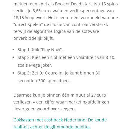
meteen een spel als Book of Dead start. Na 15 spins
verlies je 3,63 euro, wat een verliespercentage van
18,15 % oplevert. Het is een reëel voorbeeld van hoe
“direct spelen” de illusie van controle versterkt,
terwijl de algoritme‑logica van de software
onverbiddelijk blijft.
Stap 1: Klik “Play Now”.
Stap 2: Kies een slot met een volatiliteit van 8‑10,
zoals Mega Joker.
Stap 3: Zet 0,10 euro in; je kunt binnen 30
seconden 300 spins doen.
Daarmee kun je binnen één minuut al 27 euro
verliezen – een cijfer waar marketingafdelingen
liever geen woord over zeggen.
Gokkasten met cashback Nederland: De koude
realiteit achter de glimmende beloftes