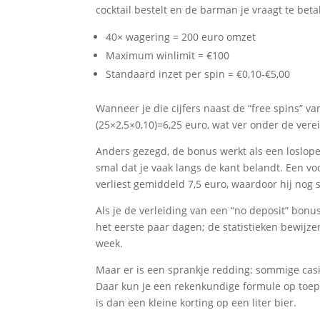
cocktail bestelt en de barman je vraagt te bet
40× wagering = 200 euro omzet
Maximum winlimit = €100
Standaard inzet per spin = €0,10‑€5,00
Wanneer je die cijfers naast de “free spins” van
(25×2,5×0,10)=6,25 euro, wat ver onder de verei
Anders gezegd, de bonus werkt als een loslopen
smal dat je vaak langs de kant belandt. Een vo
verliest gemiddeld 7,5 euro, waardoor hij nog
Als je de verleiding van een “no deposit” bonus
het eerste paar dagen; de statistieken bewij
week.
Maar er is een sprankje redding: sommige casi
Daar kun je een rekenkundige formule op toepa
is dan een kleine korting op een liter bier.