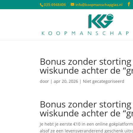
035-6948406
info@koopmanschapglas.nl
Bonus zonder storting
wiskunde achter de “gr
door
|
apr 20, 2026
| Niet gecategoriseerd
Bonus zonder storting
wiskunde achter de “gr
Je hebt je eerste €10 in een online gokplatfor
alsof ze een levensveranderend geschenk uitro