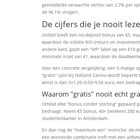
gemiddelde verwachte verlies van 2,7% per spi
de 96,1% slingert.
De cijfers die je nooit l
Unibet biedt een no‑deposit bonus van €5, maa
waardoor de initiële ROI (return on investment
andere kant, gooit een “VIP” label op een €10 g
minimale inzet van €1, waardoor de daadwerkel
Voor een concrete vergelijking: een 5‑malige s
“gratis” spin bij Holland Casino wordt beperkt 
winst is dan 5×1,20–0,50=5,50 euro, een bedra
Waarom “gratis” nooit echt grat
Omdat elke “bonus zonder storting” gepaard 
bedraagt. Neem €5 bonus, 40× betekent 200 e
studentenkamer in Amsterdam.
En dan nog de “maximum win” restrictie: de mee
een winnende combinatie treft met een uitbetali