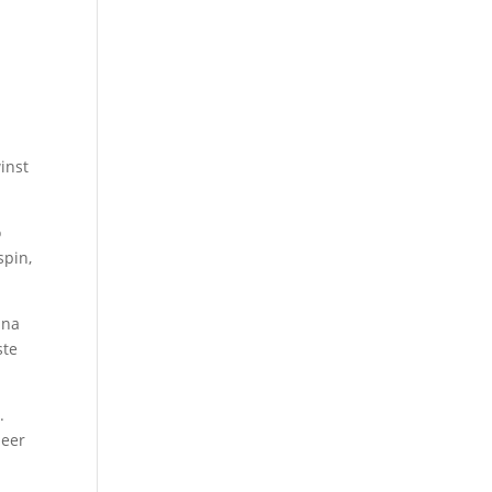
winst
o
spin,
 na
ste
.
meer