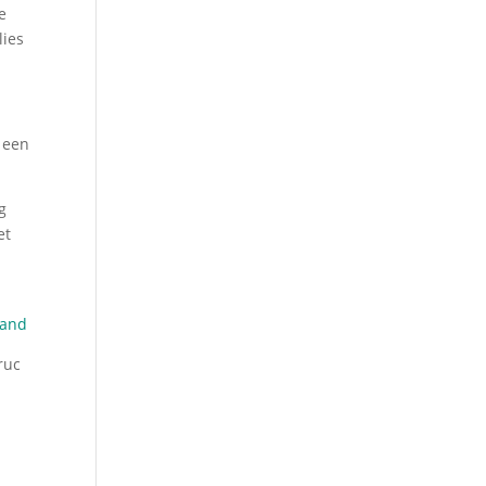
e
lies
t een
g
et
land
ruc