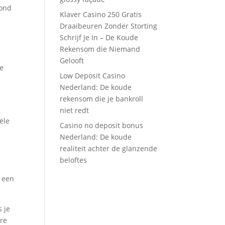
rond
Klaver Casino 250 Gratis
Draaibeuren Zonder Storting
Schrijf Je In – De Koude
Rekensom die Niemand
Gelooft
de
Low Deposit Casino
Nederland: De koude
rekensom die je bankroll
niet redt
ële
Casino no deposit bonus
Nederland: De koude
realiteit achter de glanzende
beloftes
 een
s je
ure