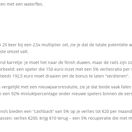
alen met een waterfles.
 25 keer bij een 2,5x multiplier zet, zie je dat de totale potentiële 
ste omzet valt.
d karretje: je moet het naar de finish duwen, maar de rails zijn z
orbeeld: een speler die 150 euro inzet met een 5% verliesratio per 
 steeds 192,5 euro moet draaien om de bonus te laten “verdienen”.
 vergelijkt met een nieuwjaarsresolutie, zie je dat beide vaak falen
zen een 92% misluktpercentage onder nieuwe spelers binnen de eer
no’s bieden een “cashback” van 5% op je verlies tot €20 per maand
ssen: verlies €200, krijg €10 terug – een 5% recuperatie die niet 