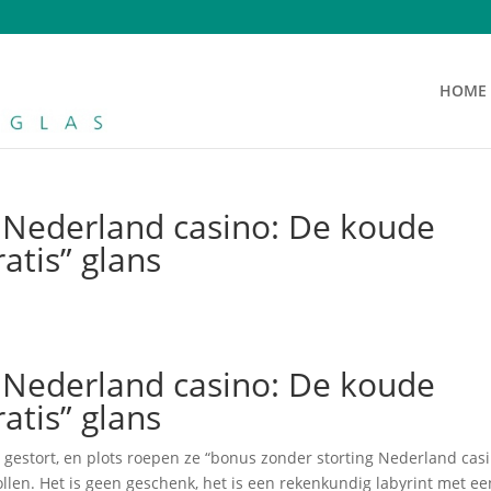
HOME
 Nederland casino: De koude
atis” glans
 Nederland casino: De koude
atis” glans
m gestort, en plots roepen ze “bonus zonder storting Nederland cas
llen. Het is geen geschenk, het is een rekenkundig labyrint met ee