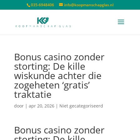
035-6948406
info@koopmanschapglas.nl
Bonus casino zonder
storting: De kille
wiskunde achter die
zogeheten ‘gratis’
traktatie
door
|
apr 20, 2026
| Niet gecategoriseerd
Bonus casino zonder
storting: De kille