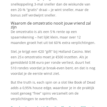
snelkoppeling 3‑mal sneller dan de wiskunde van
een 20‑% “gratis” draai – je wint sneller, maar de
bonus zelf verdwijnt sneller.
Waarom de omzetratio nooit jouw vriend zal
zijn
De omzetratio is als een 5 % rente op een
spaarrekening – het lijkt klein, maar over 12
maanden groeit het uit tot 60 % extra verplichtingen.
Stel, je krijgt een €20 “gift” bij Holland Casino. Met
een 25 x omzetratio moet je €500 inzetten. Als je
gemiddeld 0,98 euro per ronde verliest, duurt het
510 rondes voordat je break‑even bent, en dat is nog
voordat je de eerste winst ziet.
But the truth is, each spin on a slot like Book of Dead
adds a 0,95% house edge, waardoor je in de praktijk
nooit genoeg “free” spins verzamelt om de
verplichtingen te overtreffen.