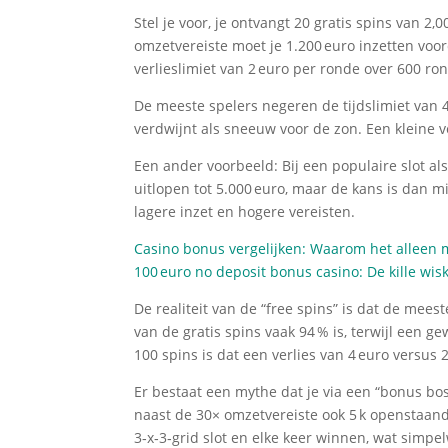
Stel je voor, je ontvangt 20 gratis spins van 2,
omzetvereiste moet je 1.200 euro inzetten voor
verlieslimiet van 2 euro per ronde over 600 ro
De meeste spelers negeren de tijdslimiet van 
verdwijnt als sneeuw voor de zon. Een kleine ve
Een ander voorbeeld: Bij een populaire slot als
uitlopen tot 5.000 euro, maar de kans is dan m
lagere inzet en hogere vereisten.
Casino bonus vergelijken: Waarom het alleen m
100 euro no deposit bonus casino: De kille w
De realiteit van de “free spins” is dat de mees
van de gratis spins vaak 94 % is, terwijl een g
100 spins is dat een verlies van 4 euro versus 2
Er bestaat een mythe dat je via een “bonus boss
naast de 30× omzetvereiste ook 5 k openstaan
3‑x‑3‑grid slot en elke keer winnen, wat simpe