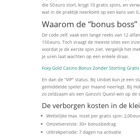
die 50 euro stort, krijgt 10 gratis spins, en v
wat in de praktijk neerkomt op een kans van 0,
Waarom de “bonus boss” 
De code zelf, vaak een lange reeks van 12 alfa
150 euro. Toch vraagt de meeste sites een inze
voordat je de eerste spin ziet. Vergelijk het m
je uren laat wachten op een enkele draai.
Foxy Gold Casino Bonus Zonder Storting Grati
En dan de “VIP” status. Bij Unibet kun je een 
gemiddelde speler per maand neerlegt. Bij Holl
zo zeldzaam als een Gonzo’s Quest‑win op de ee
De verborgen kosten in de klei
Wettelijke max. inzet per gratis spin: 2,00 eu
Omzetvereiste: 30× bonusbedrag
Uittrekperiode: 7 dagen na activatie