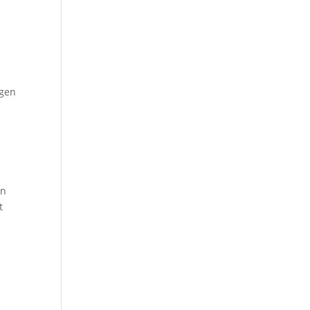
agen
en
t
o