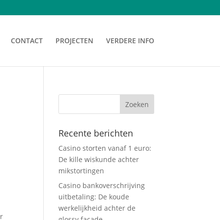
CONTACT
PROJECTEN
VERDERE INFO
Recente berichten
Casino storten vanaf 1 euro:
De kille wiskunde achter
mikstortingen
Casino bankoverschrijving
uitbetaling: De koude
werkelijkheid achter de
r
glossy façade