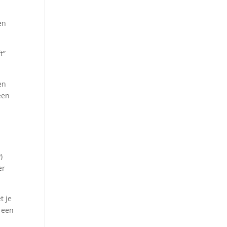
en
t”
en
een
)
er
t je
 een