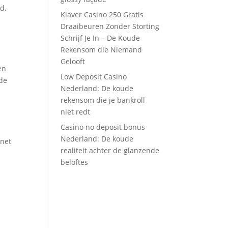
d,
Klaver Casino 250 Gratis
Draaibeuren Zonder Storting
Schrijf Je In – De Koude
Rekensom die Niemand
Gelooft
en
Low Deposit Casino
ode
Nederland: De koude
rekensom die je bankroll
niet redt
Casino no deposit bonus
Nederland: De koude
 net
realiteit achter de glanzende
beloftes