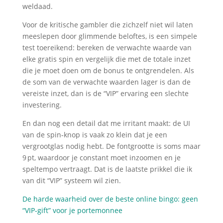
weldaad.
Voor de kritische gambler die zichzelf niet wil laten
meeslepen door glimmende beloftes, is een simpele
test toereikend: bereken de verwachte waarde van
elke gratis spin en vergelijk die met de totale inzet
die je moet doen om de bonus te ontgrendelen. Als
de som van de verwachte waarden lager is dan de
vereiste inzet, dan is de “VIP” ervaring een slechte
investering.
En dan nog een detail dat me irritant maakt: de UI
van de spin‑knop is vaak zo klein dat je een
vergrootglas nodig hebt. De fontgrootte is soms maar
9 pt, waardoor je constant moet inzoomen en je
speltempo vertraagt. Dat is de laatste prikkel die ik
van dit “VIP” systeem wil zien.
De harde waarheid over de beste online bingo: geen
“VIP‑gift” voor je portemonnee