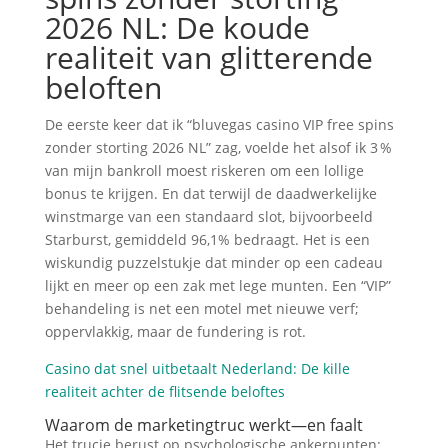
2026 NL: De koude
realiteit van glitterende
beloften
De eerste keer dat ik “bluvegas casino VIP free spins
zonder storting 2026 NL” zag, voelde het alsof ik 3 %
van mijn bankroll moest riskeren om een lollige
bonus te krijgen. En dat terwijl de daadwerkelijke
winstmarge van een standaard slot, bijvoorbeeld
Starburst, gemiddeld 96,1% bedraagt. Het is een
wiskundig puzzelstukje dat minder op een cadeau
lijkt en meer op een zak met lege munten. Een “VIP”
behandeling is net een motel met nieuwe verf;
oppervlakkig, maar de fundering is rot.
Casino dat snel uitbetaalt Nederland: De kille
realiteit achter de flitsende beloftes
Waarom de marketingtruc werkt—en faalt
Het trucje berust op psychologische ankerpunten: