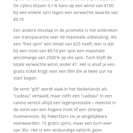
De cijfers blijven 0,1 % kans op een winst van €100
bij een enkele spin tegen een verwachte waarde van
€0,10.
Een andere misstap in de promotie is het ontbreken
van transparantie over de maximale uitbetaling. Als
een “free spin” een limiet van €25 heeft, dan is dat
bij een inzet van €0,10 per spin een maximale
winstmarge van 2500 % op die spin. Toch blijft de
totale verwachte winst onder €1. Het is alsof je een
gratis ticket krijgt voor een film die al twee uur na
start begon.
De term “gift” wordt vaak in het Nederlands als
“cadeau” vertaald, maar zelfs een “cadeau” in een
casino vereist altijd een tegenprestatie – meestal in
de vorm van een hogere inzet of een strenge
inzetvereiste. Bij PokerStars zie je vergelijkbare
voorwaarden: 15 gratis spins, maar een turn-over
van 30×. Het is een wiskundige valstrik, geen