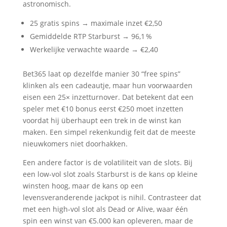
astronomisch.
25 gratis spins → maximale inzet €2,50
Gemiddelde RTP Starburst → 96,1 %
Werkelijke verwachte waarde → €2,40
Bet365 laat op dezelfde manier 30 “free spins”
klinken als een cadeautje, maar hun voorwaarden
eisen een 25× inzetturnover. Dat betekent dat een
speler met €10 bonus eerst €250 moet inzetten
voordat hij überhaupt een trek in de winst kan
maken. Een simpel rekenkundig feit dat de meeste
nieuwkomers niet doorhakken.
Een andere factor is de volatiliteit van de slots. Bij
een low‑vol slot zoals Starburst is de kans op kleine
winsten hoog, maar de kans op een
levensveranderende jackpot is nihil. Contrasteer dat
met een high‑vol slot als Dead or Alive, waar één
spin een winst van €5.000 kan opleveren, maar de