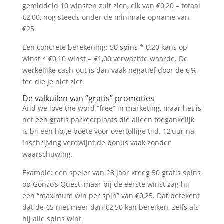
gemiddeld 10 winsten zult zien, elk van €0,20 – totaal
€2,00, nog steeds onder de minimale opname van
€25.
Een concrete berekening: 50 spins * 0,20 kans op
winst * €0,10 winst = €1,00 verwachte waarde. De
werkelijke cash‑out is dan vaak negatief door de 6 %
fee die je niet ziet.
De valkuilen van “gratis” promoties
And we love the word “free” in marketing, maar het is
net een gratis parkeerplaats die alleen toegankelijk
is bij een hoge boete voor overtollige tijd. 12 uur na
inschrijving verdwijnt de bonus vaak zonder
waarschuwing.
Example: een speler van 28 jaar kreeg 50 gratis spins
op Gonzo’s Quest, maar bij de eerste winst zag hij
een “maximum win per spin” van €0,25. Dat betekent
dat de €5 niet meer dan €2,50 kan bereiken, zelfs als
hij alle spins wint.