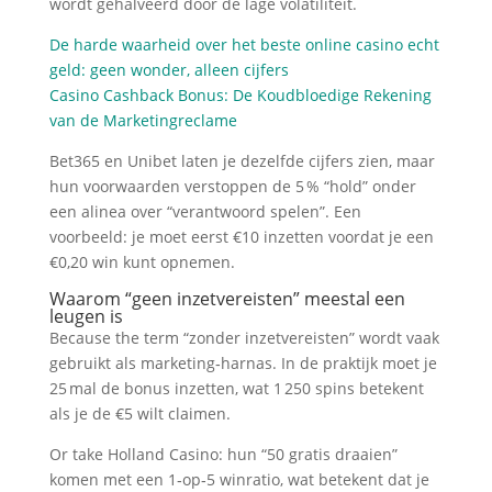
wordt gehalveerd door de lage volatiliteit.
De harde waarheid over het beste online casino echt
geld: geen wonder, alleen cijfers
Casino Cashback Bonus: De Koudbloedige Rekening
van de Marketingreclame
Bet365 en Unibet laten je dezelfde cijfers zien, maar
hun voorwaarden verstoppen de 5 % “hold” onder
een alinea over “verantwoord spelen”. Een
voorbeeld: je moet eerst €10 inzetten voordat je een
€0,20 win kunt opnemen.
Waarom “geen inzetvereisten” meestal een
leugen is
Because the term “zonder inzetvereisten” wordt vaak
gebruikt als marketing‑harnas. In de praktijk moet je
25 mal de bonus inzetten, wat 1 250 spins betekent
als je de €5 wilt claimen.
Or take Holland Casino: hun “50 gratis draaien”
komen met een 1‑op‑5 winratio, wat betekent dat je