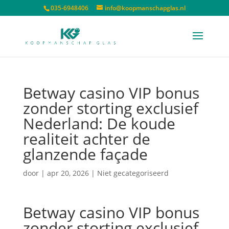
035-6948406
info@koopmanschapglas.nl
Betway casino VIP bonus
zonder storting exclusief
Nederland: De koude
realiteit achter de
glanzende façade
door
|
apr 20, 2026
| Niet gecategoriseerd
Betway casino VIP bonus
zonder storting exclusief