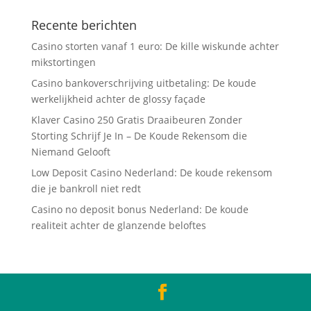
Recente berichten
Casino storten vanaf 1 euro: De kille wiskunde achter
mikstortingen
Casino bankoverschrijving uitbetaling: De koude
werkelijkheid achter de glossy façade
Klaver Casino 250 Gratis Draaibeuren Zonder
Storting Schrijf Je In – De Koude Rekensom die
Niemand Gelooft
Low Deposit Casino Nederland: De koude rekensom
die je bankroll niet redt
Casino no deposit bonus Nederland: De koude
realiteit achter de glanzende beloftes