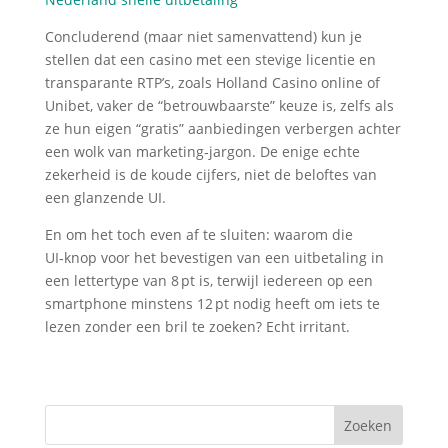
Concluderend (maar niet samenvattend) kun je
stellen dat een casino met een stevige licentie en
transparante RTP’s, zoals Holland Casino online of
Unibet, vaker de “betrouwbaarste” keuze is, zelfs als
ze hun eigen “gratis” aanbiedingen verbergen achter
een wolk van marketing‑jargon. De enige echte
zekerheid is de koude cijfers, niet de beloftes van
een glanzende UI.
En om het toch even af te sluiten: waarom die
UI‑knop voor het bevestigen van een uitbetaling in
een lettertype van 8 pt is, terwijl iedereen op een
smartphone minstens 12 pt nodig heeft om iets te
lezen zonder een bril te zoeken? Echt irritant.