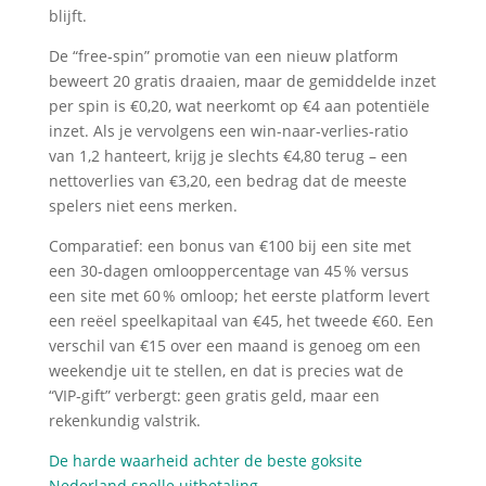
blijft.
De “free‑spin” promotie van een nieuw platform
beweert 20 gratis draaien, maar de gemiddelde inzet
per spin is €0,20, wat neerkomt op €4 aan potentiële
inzet. Als je vervolgens een win-naar-verlies-ratio
van 1,2 hanteert, krijg je slechts €4,80 terug – een
nettoverlies van €3,20, een bedrag dat de meeste
spelers niet eens merken.
Comparatief: een bonus van €100 bij een site met
een 30‑dagen omlooppercentage van 45 % versus
een site met 60 % omloop; het eerste platform levert
een reëel speelkapitaal van €45, het tweede €60. Een
verschil van €15 over een maand is genoeg om een
weekendje uit te stellen, en dat is precies wat de
“VIP‑gift” verbergt: geen gratis geld, maar een
rekenkundig valstrik.
De harde waarheid achter de beste goksite
Nederland snelle uitbetaling