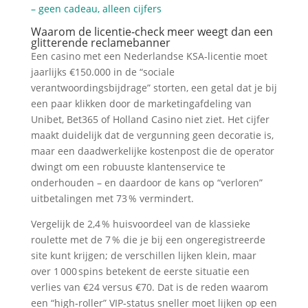
– geen cadeau, alleen cijfers
Waarom de licentie‑check meer weegt dan een
glitterende reclamebanner
Een casino met een Nederlandse KSA‑licentie moet
jaarlijks €150.000 in de “sociale
verantwoordingsbijdrage” storten, een getal dat je bij
een paar klikken door de marketingafdeling van
Unibet, Bet365 of Holland Casino niet ziet. Het cijfer
maakt duidelijk dat de vergunning geen decoratie is,
maar een daadwerkelijke kostenpost die de operator
dwingt om een robuuste klantenservice te
onderhouden – en daardoor de kans op “verloren”
uitbetalingen met 73 % vermindert.
Vergelijk de 2,4 % huisvoordeel van de klassieke
roulette met de 7 % die je bij een ongeregistreerde
site kunt krijgen; de verschillen lijken klein, maar
over 1 000 spins betekent de eerste situatie een
verlies van €24 versus €70. Dat is de reden waarom
een “high‑roller” VIP‑status sneller moet lijken op een