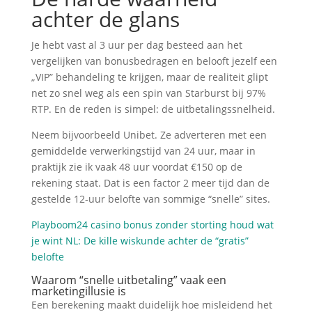
achter de glans
Je hebt vast al 3 uur per dag besteed aan het
vergelijken van bonusbedragen en belooft jezelf een
„VIP” behandeling te krijgen, maar de realiteit glipt
net zo snel weg als een spin van Starburst bij 97%
RTP. En de reden is simpel: de uitbetalingssnelheid.
Neem bijvoorbeeld Unibet. Ze adverteren met een
gemiddelde verwerkingstijd van 24 uur, maar in
praktijk zie ik vaak 48 uur voordat €150 op de
rekening staat. Dat is een factor 2 meer tijd dan de
gestelde 12‑uur belofte van sommige “snelle” sites.
Playboom24 casino bonus zonder storting houd wat
je wint NL: De kille wiskunde achter de “gratis”
belofte
Waarom “snelle uitbetaling” vaak een
marketingillusie is
Een berekening maakt duidelijk hoe misleidend het