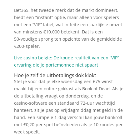
Bet365, het tweede merk dat de markt domineert,
biedt een “instant” optie, maar alleen voor spelers
met een “VIP” label, wat in feite een jaarlijkse omzet
van minstens €10.000 betekent. Dat is een
50‑voudige sprong ten opzichte van de gemiddelde
€200‑speler.
Live casino belgie: De koude realiteit van een “VIP”
ervaring die je portemonnee niet spaart
Hoe je zelf de uitbetalingsklok klokt
Stel je voor dat je elke woensdag een €75 winst
maakt bij een online gokkast als Book of Dead. Als je
de uitbetaling vraagt op donderdag, en de
casino‑software een standaard 72‑uur wachttijd
hanteert, zit je pas op vrijdagmiddag met geld in de
hand. Een simpele 1‑dag verschil kan jouw bankroll
met €0,20 per spel beïnvloeden als je 10 rondes per
week speelt.