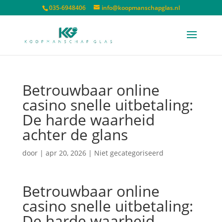
035-6948406
info@koopmanschapglas.nl
Betrouwbaar online
casino snelle uitbetaling:
De harde waarheid
achter de glans
door
|
apr 20, 2026
| Niet gecategoriseerd
Betrouwbaar online
casino snelle uitbetaling:
De harde waarheid