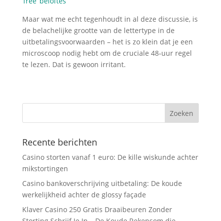
‘free’ beloftes
Maar wat me echt tegenhoudt in al deze discussie, is
de belachelijke grootte van de lettertype in de
uitbetalingsvoorwaarden – het is zo klein dat je een
microscoop nodig hebt om de cruciale 48‑uur regel
te lezen. Dat is gewoon irritant.
Recente berichten
Casino storten vanaf 1 euro: De kille wiskunde achter
mikstortingen
Casino bankoverschrijving uitbetaling: De koude
werkelijkheid achter de glossy façade
Klaver Casino 250 Gratis Draaibeuren Zonder
Storting Schrijf Je In – De Koude Rekensom die