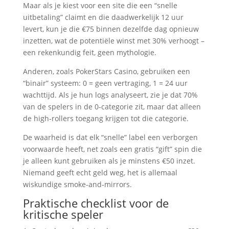
Maar als je kiest voor een site die een “snelle
uitbetaling” claimt en die daadwerkelijk 12 uur
levert, kun je die €75 binnen dezelfde dag opnieuw
inzetten, wat de potentiële winst met 30% verhoogt –
een rekenkundig feit, geen mythologie.
Anderen, zoals PokerStars Casino, gebruiken een
“binair” systeem: 0 = geen vertraging, 1 = 24 uur
wachttijd. Als je hun logs analyseert, zie je dat 70%
van de spelers in de 0‑categorie zit, maar dat alleen
de high‑rollers toegang krijgen tot die categorie.
De waarheid is dat elk “snelle” label een verborgen
voorwaarde heeft, net zoals een gratis “gift” spin die
je alleen kunt gebruiken als je minstens €50 inzet.
Niemand geeft echt geld weg, het is allemaal
wiskundige smoke‑and‑mirrors.
Praktische checklist voor de
kritische speler