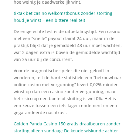
hoe weinig je daadwerkelijk wint.
tiktak bet casino welkomstbonus zonder storting
houd je winst – een bittere realiteit
De enige echte test is de uitbetalingstijd. Een casino
met een “snelle” payout claimt 24 uur, maar in de
praktijk blijkt dat je gemiddeld 48 uur moet wachten,
wat 2 dagen extra is boven de gemiddelde wachttijd
van 35 uur bij de concurrent.
Voor de pragmatische speler die niet gelooft in
wonderen, telt de harde statistiek: een “betrouwbaar
online casino met vergunning” levert 0,02% minder
winst op dan een casino zonder vergunning, maar
het risico op een boete of sluiting is wel 0%. Het is
een keuze tussen een iets lager rendement en een
gegarandeerde nachtrust.
Golden Panda Casino 150 gratis draaibeuren zonder
storting alleen vandaag: De koude wiskunde achter