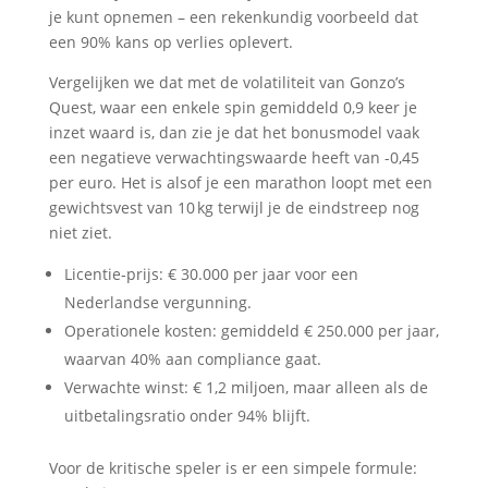
je kunt opnemen – een rekenkundig voorbeeld dat
een 90% kans op verlies oplevert.
Vergelijken we dat met de volatiliteit van Gonzo’s
Quest, waar een enkele spin gemiddeld 0,9 keer je
inzet waard is, dan zie je dat het bonusmodel vaak
een negatieve verwachtingswaarde heeft van -0,45
per euro. Het is alsof je een marathon loopt met een
gewichtsvest van 10 kg terwijl je de eindstreep nog
niet ziet.
Licentie‑prijs: € 30.000 per jaar voor een
Nederlandse vergunning.
Operationele kosten: gemiddeld € 250.000 per jaar,
waarvan 40% aan compliance gaat.
Verwachte winst: € 1,2 miljoen, maar alleen als de
uitbetalingsratio onder 94% blijft.
Voor de kritische speler is er een simpele formule: