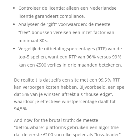
Controleer de licentie: alleen een Nederlandse
licentie garandeert compliance.
Analyseer de “gift”‑voorwaarden: de meeste
“free”‑bonussen vereisen een inzet‑factor van
minimaal 30×.
Vergelijk de uitbetalingspercentages (RTP) van de
top‑5 spellen, want een RTP van 96 % versus 99 %
kan een €500 verlies in drie maanden betekenen.
De realiteit is dat zelfs een site met een 99,5 % RTP
kan verborgen kosten hebben. Bijvoorbeeld, een spel
dat 5 % van je winsten aftrekt als “house‑edge”,
waardoor je effectieve winstpercentage daalt tot
94,5 %.
And now for the brutal truth: de meeste
“betrouwbare” platforms gebruiken een algoritme
dat de eerste €100 van elke speler als “loss‑leader”