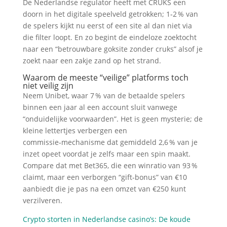
De Nederlandse regulator heeft met CRUKS een
doorn in het digitale speelveld getrokken; 1‑2 % van
de spelers kijkt nu eerst of een site al dan niet via
die filter loopt. En zo begint de eindeloze zoektocht
naar een “betrouwbare goksite zonder cruks” alsof je
zoekt naar een zakje zand op het strand.
Waarom de meeste “veilige” platforms toch
niet veilig zijn
Neem Unibet, waar 7 % van de betaalde spelers
binnen een jaar al een account sluit vanwege
“onduidelijke voorwaarden”. Het is geen mysterie; de
kleine lettertjes verbergen een
commissie‑mechanisme dat gemiddeld 2,6 % van je
inzet opeet voordat je zelfs maar een spin maakt.
Compare dat met Bet365, die een winratio van 93 %
claimt, maar een verborgen “gift‑bonus” van €10
aanbiedt die je pas na een omzet van €250 kunt
verzilveren.
Crypto storten in Nederlandse casino’s: De koude