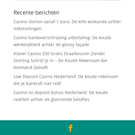
Recente berichten
Casino storten vanaf 1 euro: De kille wiskunde achter
mikstortingen
Casino bankoverschrijving uitbetaling: De koude
werkelijkheid achter de glossy façade
Klaver Casino 250 Gratis Draaibeuren Zonder
Storting Schrijf Je In – De Koude Rekensom die
Niemand Gelooft
Low Deposit Casino Nederland: De koude rekensom
die je bankroll niet redt
Casino no deposit bonus Nederland: De koude
realiteit achter de glanzende beloftes