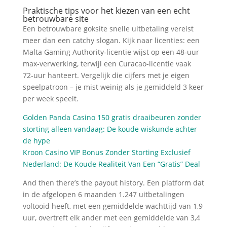
Praktische tips voor het kiezen van een echt
betrouwbare site
Een betrouwbare goksite snelle uitbetaling vereist
meer dan een catchy slogan. Kijk naar licenties: een
Malta Gaming Authority‑licentie wijst op een 48‑uur
max‑verwerking, terwijl een Curacao‑licentie vaak
72‑uur hanteert. Vergelijk die cijfers met je eigen
speelpatroon – je mist weinig als je gemiddeld 3 keer
per week speelt.
Golden Panda Casino 150 gratis draaibeuren zonder
storting alleen vandaag: De koude wiskunde achter
de hype
Kroon Casino VIP Bonus Zonder Storting Exclusief
Nederland: De Koude Realiteit Van Een “Gratis” Deal
And then there’s the payout history. Een platform dat
in de afgelopen 6 maanden 1.247 uitbetalingen
voltooid heeft, met een gemiddelde wachttijd van 1,9
uur, overtreft elk ander met een gemiddelde van 3,4