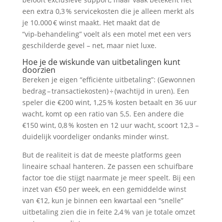
een extra 0,3 % servicekosten die je alleen merkt als
je 10.000 € winst maakt. Het maakt dat de
“vip‑behandeling” voelt als een motel met een vers
geschilderde gevel – net, maar niet luxe.
Hoe je de wiskunde van uitbetalingen kunt
doorzien
Bereken je eigen “efficiënte uitbetaling”: (Gewonnen
bedrag – transactiekosten) ÷ (wachtijd in uren). Een
speler die €200 wint, 1,25 % kosten betaalt en 36 uur
wacht, komt op een ratio van 5,5. Een andere die
€150 wint, 0,8 % kosten en 12 uur wacht, scoort 12,3 –
duidelijk voordeliger ondanks minder winst.
But de realiteit is dat de meeste platforms geen
lineaire schaal hanteren. Ze passen een schuifbare
factor toe die stijgt naarmate je meer speelt. Bij een
inzet van €50 per week, en een gemiddelde winst
van €12, kun je binnen een kwartaal een “snelle”
uitbetaling zien die in feite 2,4 % van je totale omzet