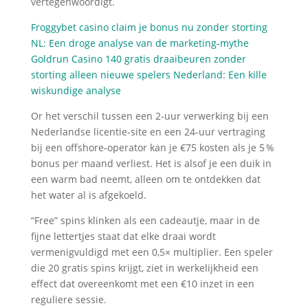
vertegenwoordigt.
Froggybet casino claim je bonus nu zonder storting
NL: Een droge analyse van de marketing‑mythe
Goldrun Casino 140 gratis draaibeuren zonder
storting alleen nieuwe spelers Nederland: Een kille
wiskundige analyse
Or het verschil tussen een 2‑uur verwerking bij een
Nederlandse licentie‑site en een 24‑uur vertraging
bij een offshore‑operator kan je €75 kosten als je 5 %
bonus per maand verliest. Het is alsof je een duik in
een warm bad neemt, alleen om te ontdekken dat
het water al is afgekoeld.
“Free” spins klinken als een cadeautje, maar in de
fijne lettertjes staat dat elke draai wordt
vermenigvuldigd met een 0,5× multiplier. Een speler
die 20 gratis spins krijgt, ziet in werkelijkheid een
effect dat overeenkomt met een €10 inzet in een
reguliere sessie.