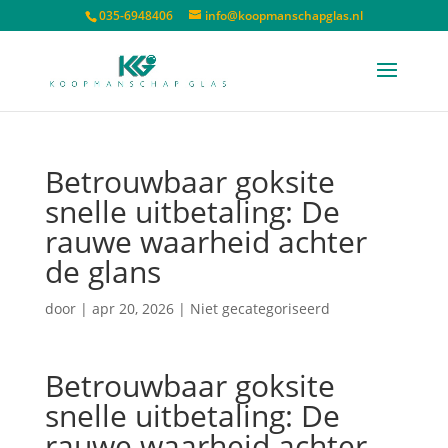
035-6948406
info@koopmanschapglas.nl
Betrouwbaar goksite
snelle uitbetaling: De
rauwe waarheid achter
de glans
door
|
apr 20, 2026
| Niet gecategoriseerd
Betrouwbaar goksite
snelle uitbetaling: De
rauwe waarheid achter