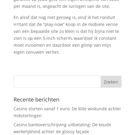
per maand is, ongeacht de luringen van de site.
En alsof dat nog niet genoeg is, vind ik het ronduit
irritant dat de “play‑now” knop in de mobiele versie
van een bepaalde site zo klein is dat hij bijna niet te
zien is op een 5‑inch scherm, waardoor ik constant
moet inzoomen en daardoor een glimp van mijn
eigen zenuwen verlies.
Recente berichten
Casino storten vanaf 1 euro: De kille wiskunde achter
mikstortingen
Casino bankoverschrijving uitbetaling: De koude
werkelijkheid achter de glossy façade