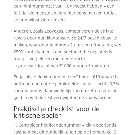
een minimumomzet van 1,0× moest hebben – een
feit dat de meeste spelers niet eens merken totdat
ze hun winst zien slinken.
Anderen, zoals LeoVegas, compenseren de strikte
regels door hun klantenservice 24/7 beschikbaar te
maken, waardoor je binnen 2 uur een uitbetaling van
€500 kunt claimen – een snelheid die nog steeds
traag is vergeleken met een directe
crypto‑overdracht van €1000 binnen 5 minuten.
En ja, als je denkt dat een “free” bonus €10 waard is,
onthoud dan dat de gemiddelde speler slechts 0,3%
van die bonus daadwerkelijk kan omzetten tot echt
geld, terwijl de rest verdwijnt in de voorwaarden.
Praktische checklist voor de
kritische speler
1. Controleer het licentienummer – elk Nederlands
casino moet dit duidelijk tonen op de homepage. 2.