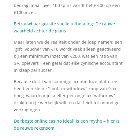
bedrag, maar over 100 spins wordt het €3,00 op een
€100 inzet.
Betrouwbaar goksite snelle uitbetaling: De rauwe
waarheid achter de glans
Maar laten we de realiteit onder de loep nemen: een
“gift” voucher van €10 wordt vaak alleen geactiveerd
bij een minimum inzet van €200, wat een ratio van
5 % oplevert – een getal dat elke cynische accountant
in slaap zal sussen.
Because de UI van sommige licentie‑loze platforms
heeft een kleine “confirm withdraw” knop van 9 px
hoog, waardoor je sneller per ongeluk “withdraw”
drukt dan je werkelijk wilt, en dat leidt tot onnodige
vertragingen.
De “beste online casino ideal” is een mythe – hier is
de rauwe rekensom