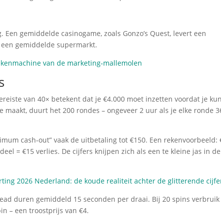
g. Een gemiddelde casinogame, zoals Gonzo’s Quest, levert een
an een gemiddelde supermarkt.
 rekenmachine van de marketing‑mallemolen
s
eiste van 40× betekent dat je €4.000 moet inzetten voordat je ku
e maakt, duurt het 200 rondes – ongeveer 2 uur als je elke ronde 3
aximum cash‑out” vaak de uitbetaling tot €150. Een rekenvoorbeeld:
l = €15 verlies. De cijfers knijpen zich als een te kleine jas in de
ting 2026 Nederland: de koude realiteit achter de glitterende cijfe
Dead duren gemiddeld 15 seconden per draai. Bij 20 spins verbruik 
in – een troostprijs van €4.