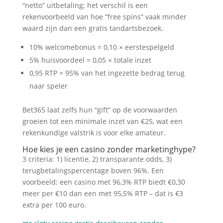
“netto” uitbetaling; het verschil is een
rekenvoorbeeld van hoe “free spins” vaak minder
waard zijn dan een gratis tandartsbezoek.
10% welcomebonus = 0,10 × eerstespelgeld
5% huisvoordeel = 0,05 × totale inzet
0,95 RTP = 95% van het ingezette bedrag terug
naar speler
Bet365 laat zelfs hun “gift” op de voorwaarden
groeien tot een minimale inzet van €25, wat een
rekenkundige valstrik is voor elke amateur.
Hoe kies je een casino zonder marketinghype?
3 criteria: 1) licentie, 2) transparante odds, 3)
terugbetalingspercentage boven 96%. Een
voorbeeld: een casino met 96,3% RTP biedt €0,30
meer per €10 dan een met 95,5% RTP – dat is €3
extra per 100 euro.