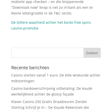
mobiele app checken – en die knipperende
“Download now” knop is net zo irritant als een te
kleine lettergrootte in de T&C sectie.
De bittere waarheid achter het beste free spins
casino‑promotie
Recente berichten
Casino storten vanaf 1 euro: De kille wiskunde achter
mikstortingen
Casino bankoverschrijving uitbetaling: De koude
werkelijkheid achter de glossy façade
Klaver Casino 250 Gratis Draaibeuren Zonder
Storting Schrijf Je In – De Koude Rekensom die