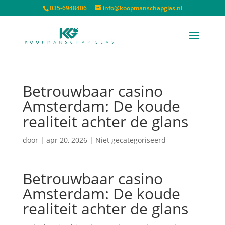
035-6948406
info@koopmanschapglas.nl
Betrouwbaar casino
Amsterdam: De koude
realiteit achter de glans
door
|
apr 20, 2026
| Niet gecategoriseerd
Betrouwbaar casino
Amsterdam: De koude
realiteit achter de glans