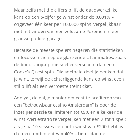
Maar zelfs met die cijfers blijft de daadwerkelijke
kans op een 5‑cijferige winst onder de 0,001% –
ongeveer één keer per 100.000 spins, vergelijkbaar
met het vinden van een zeldzame Pokémon in een
grauwe parkeergarage.
Because de meeste spelers negeren die statistieken
en focussen zich op de glanzende UI‑animaties, zoals
de bonus‑pop‑up die sneller verschijnt dan een
Gonzo’s Quest spin. Die snelheid doet je denken dat
je wint, terwijl de achterliggende kans op winst even
stil blijft als een verroeste treinticket.
And yet, de enige manier om echt te profiteren van
een “betrouwbaar casino Amsterdam” is door de
inzet per sessie te limiteren tot €50, en elke keer de
winst‑/verliesratio te vergelijken met een 2‑tot‑1 spel:
als je na 10 sessies een nettowinst van €200 hebt, is
dat een rendement van 40% – beter dan de