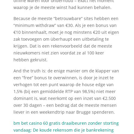
offline waren voor onderhoud – exact het moment
waarop je de meeste winst had kunnen behalen.
Because de meeste “betrouwbare” sites hebben een
“minimum withdraw” van €30. Als je een bonus van
€10 binnenhaalt, moet je nog minstens €20 uit eigen
zak toevoegen om überhaupt een uitbetaling te
krijgen. Dat is een rekenvoorbeeld dat de meeste
nieuwkomers niet zien voordat ze al 100 keer
hebben gekruist.
And the truth is: de enige manier om de klapper van
een “free” bonus te overwinnen, is door je inzet te
verhogen tot een punt waarop de house edge van
1,5% (bij een gemiddelde RTP van 98,5%) niet meer
dominant is, wat neerkomt op een inzet van €2.500
over 30 dagen – een bedrag dat de meeste mensen
liever in een weekendtrip naar Brugge spenderen.
bm bet casino 60 gratis draaibeuren zonder storting
vandaag: De koude rekensom die je bankrekening