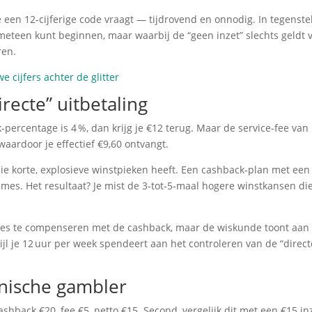
 een 12‑cijferige code vraagt — tijdrovend en onnodig. In tegenste
 meteen kunt beginnen, maar waarbij de “geen inzet” slechts geldt 
ren.
 cijfers achter de glitter
recte” uitbetaling
k‑percentage is 4 %, dan krijg je €12 terug. Maar de service‑fee van
 waardoor je effectief €9,60 ontvangt.
, die korte, explosieve winstpieken heeft. Een cashback‑plan met een
 mes. Het resultaat? Je mist de 3‑tot‑5‑maal hogere winstkansen di
ies te compenseren met de cashback, maar de wiskunde toont aan
jl je 12 uur per week spendeert aan het controleren van de “direct
ynische gambler
cashback €20, fee €5, netto €15. Second, vergelijk dit met een €15 in