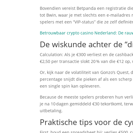
Bovendien vereist Betpanda een registratie die
tot Bwin, waar je met slechts een e‑mailadres
spelers met een “VIP‑status” die ze zelf definië
Betrouwbaar crypto casino Nederland: De rauwe
De wiskunde achter de “di
Calculation: Als je €300 verliest en de cashbac
€2,50 per transactie slokt 20 % van die €12 op,
Or, kijk naar de volatiliteit van Gonzo’s Quest
percentage snijdt die pieken af als een scherp
een single spin kan opleveren.
Because de meeste spelers proberen hun verl
je na 10 dagen gemiddeld €30 tekortkomt, terwi
uitbetaling.
Praktische tips voor de c
First, houd een spreadsheet bij: verlies €500, 