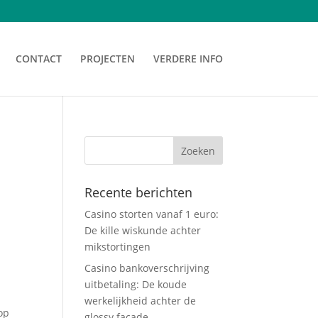
CONTACT
PROJECTEN
VERDERE INFO
Recente berichten
Casino storten vanaf 1 euro:
De kille wiskunde achter
mikstortingen
Casino bankoverschrijving
uitbetaling: De koude
werkelijkheid achter de
op
glossy façade