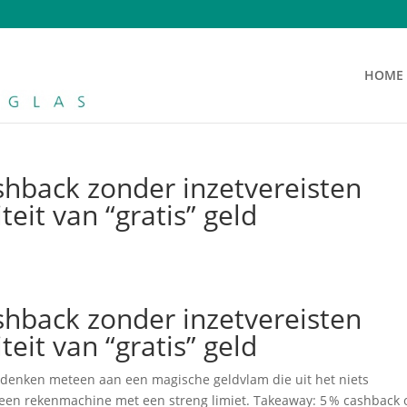
HOME
shback zonder inzetvereisten
iteit van “gratis” geld
shback zonder inzetvereisten
iteit van “gratis” geld
 denken meteen aan een magische geldvlam die uit het niets
er een rekenmachine met een streng limiet. Takeaway: 5 % cashback 