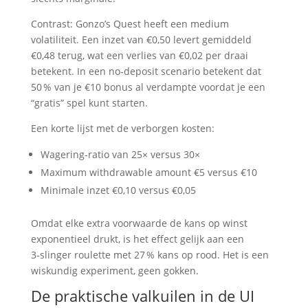
Contrast: Gonzo’s Quest heeft een medium
volatiliteit. Een inzet van €0,50 levert gemiddeld
€0,48 terug, wat een verlies van €0,02 per draai
betekent. In een no‑deposit scenario betekent dat
50 % van je €10 bonus al verdampte voordat je een
“gratis” spel kunt starten.
Een korte lijst met de verborgen kosten:
Wagering‑ratio van 25× versus 30×
Maximum withdrawable amount €5 versus €10
Minimale inzet €0,10 versus €0,05
Omdat elke extra voorwaarde de kans op winst
exponentieel drukt, is het effect gelijk aan een
3‑slinger roulette met 27 % kans op rood. Het is een
wiskundig experiment, geen gokken.
De praktische valkuilen in de UI