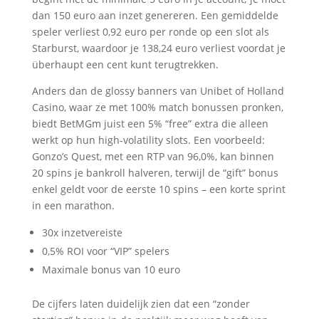
dan 150 euro aan inzet genereren. Een gemiddelde
speler verliest 0,92 euro per ronde op een slot als
Starburst, waardoor je 138,24 euro verliest voordat je
überhaupt een cent kunt terugtrekken.
Anders dan de glossy banners van Unibet of Holland
Casino, waar ze met 100% match bonussen pronken,
biedt BetMGm juist een 5% “free” extra die alleen
werkt op hun high‑volatility slots. Een voorbeeld:
Gonzo’s Quest, met een RTP van 96,0%, kan binnen
20 spins je bankroll halveren, terwijl de “gift” bonus
enkel geldt voor de eerste 10 spins – een korte sprint
in een marathon.
30x inzetvereiste
0,5% ROI voor “VIP” spelers
Maximale bonus van 10 euro
De cijfers laten duidelijk zien dat een “zonder