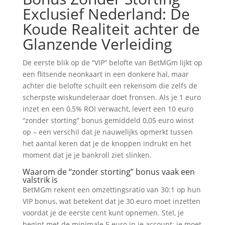
Exclusief Nederland: De
Koude Realiteit achter de
Glanzende Verleiding
De eerste blik op de “VIP” belofte van BetMGm lijkt op
een flitsende neonkaart in een donkere hal, maar
achter die belofte schuilt een rekensom die zelfs de
scherpste wiskundeleraar doet fronsen. Als je 1 euro
inzet en een 0,5% ROI verwacht, levert een 10 euro
“zonder storting” bonus gemiddeld 0,05 euro winst
op – een verschil dat je nauwelijks opmerkt tussen
het aantal keren dat je de knoppen indrukt en het
moment dat je je bankroll ziet slinken.
Waarom de “zonder storting” bonus vaak een
valstrik is
BetMGm rekent een omzettingsratio van 30:1 op hun
VIP bonus, wat betekent dat je 30 euro moet inzetten
voordat je de eerste cent kunt opnemen. Stel, je
begint met de minimale 5 euro in je account; je moet