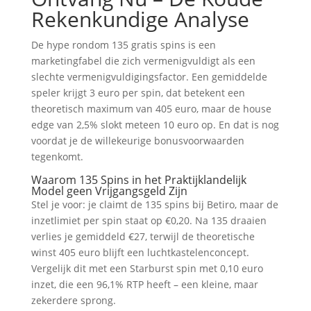
Rekenkundige Analyse
De hype rondom 135 gratis spins is een
marketingfabel die zich vermenigvuldigt als een
slechte vermenigvuldigingsfactor. Een gemiddelde
speler krijgt 3 euro per spin, dat betekent een
theoretisch maximum van 405 euro, maar de house
edge van 2,5% slokt meteen 10 euro op. En dat is nog
voordat je de willekeurige bonusvoorwaarden
tegenkomt.
Waarom 135 Spins in het Praktijklandelijk
Model geen Vrijgangsgeld Zijn
Stel je voor: je claimt de 135 spins bij Betiro, maar de
inzetlimiet per spin staat op €0,20. Na 135 draaien
verlies je gemiddeld €27, terwijl de theoretische
winst 405 euro blijft een luchtkastelenconcept.
Vergelijk dit met een Starburst spin met 0,10 euro
inzet, die een 96,1% RTP heeft – een kleine, maar
zekerdere sprong.