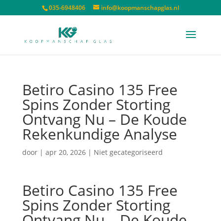
035-6948406
info@koopmanschapglas.nl
Betiro Casino 135 Free
Spins Zonder Storting
Ontvang Nu – De Koude
Rekenkundige Analyse
door
|
apr 20, 2026
| Niet gecategoriseerd
Betiro Casino 135 Free
Spins Zonder Storting
Ontvang Nu – De Koude