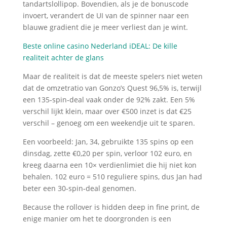
tandartslollipop. Bovendien, als je de bonuscode
invoert, verandert de UI van de spinner naar een
blauwe gradient die je meer verliest dan je wint.
Beste online casino Nederland iDEAL: De kille
realiteit achter de glans
Maar de realiteit is dat de meeste spelers niet weten
dat de omzetratio van Gonzo’s Quest 96,5% is, terwijl
een 135‑spin‑deal vaak onder de 92% zakt. Een 5%
verschil lijkt klein, maar over €500 inzet is dat €25
verschil – genoeg om een weekendje uit te sparen.
Een voorbeeld: Jan, 34, gebruikte 135 spins op een
dinsdag, zette €0,20 per spin, verloor 102 euro, en
kreeg daarna een 10× verdienlimiet die hij niet kon
behalen. 102 euro = 510 reguliere spins, dus Jan had
beter een 30‑spin‑deal genomen.
Because the rollover is hidden deep in fine print, de
enige manier om het te doorgronden is een