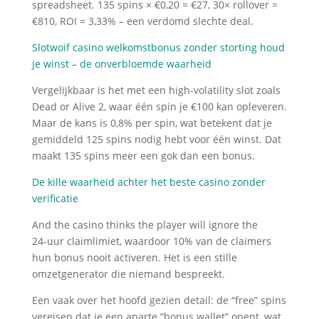
spreadsheet. 135 spins × €0,20 = €27, 30× rollover =
€810, ROI = 3,33% – een verdomd slechte deal.
Slotwoif casino welkomstbonus zonder storting houd
je winst – de onverbloemde waarheid
Vergelijkbaar is het met een high‑volatility slot zoals
Dead or Alive 2, waar één spin je €100 kan opleveren.
Maar de kans is 0,8% per spin, wat betekent dat je
gemiddeld 125 spins nodig hebt voor één winst. Dat
maakt 135 spins meer een gok dan een bonus.
De kille waarheid achter het beste casino zonder
verificatie
And the casino thinks the player will ignore the
24‑uur claimlimiet, waardoor 10% van de claimers
hun bonus nooit activeren. Het is een stille
omzetgenerator die niemand bespreekt.
Een vaak over het hoofd gezien detail: de “free” spins
vereisen dat je een aparte “bonus wallet” opent, wat