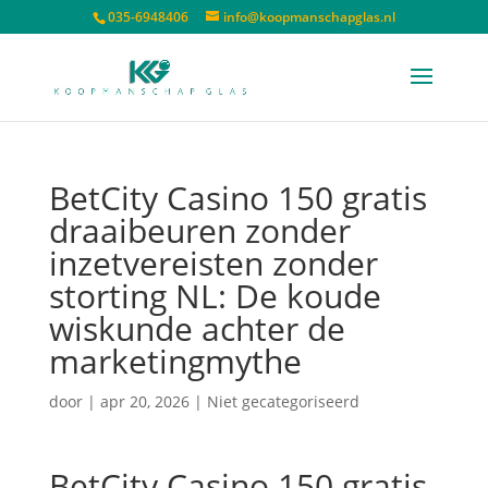
035-6948406
info@koopmanschapglas.nl
BetCity Casino 150 gratis
draaibeuren zonder
inzetvereisten zonder
storting NL: De koude
wiskunde achter de
marketingmythe
door
|
apr 20, 2026
| Niet gecategoriseerd
BetCity Casino 150 gratis