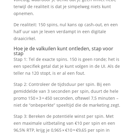
terwijl de realiteit is dat je simpelweg niets kunt
opnemen.
De realiteit: 150 spins, nul kans op cash‑out, en een
half uur van je leven verdampt in een digitale
draaicirkel.
Hoe je de valkuilen kunt ontleden, stap voor
stap
Stap 1: Tel de exacte spins. 150 is geen ronde; het is
een specifiek getal dat je kunt volgen in de UI. Als de
teller na 120 stopt, is er al een fout.
Stap 2: Controleer de tijdsduur per spin. Bij een
gemiddelde van 3 seconden per spin, duurt de hele
promo 150 × 3 = 450 seconden, oftewel 7,5 minuten –
niet de “onbeperkte” speeltijd die de marketing zegt.
Stap 3: Bereken de potentiële winst per spin. Met
een maximale uitbetaling van €10 per spin en een
96,5% RTP, krijg je 0,965 × €10 ≈ €9,65 per spin in