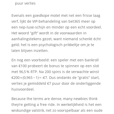
puur verlies
Evenals een goedkope motel met net een frisse laag
verf, lijkt de VIP‑behandeling van bet365 meer op
een nep‑luxe‑schijn en minder op een echt voordeel.
Het woord “gift” wordt in de voorwaarden in
aanhalingstekens gezet, want niemand schenkt écht
geld; het is een psychologisch prikkeltje om je te
laten blijven inzetten.
En nog een voorbeeld: een speler met een bankroll
van €100 probeert de bonus te spinnen op een slot
met 96,5 % RTP. Na 200 spins is de verwachte winst
€200 × (0,965 − 1) = ‑€7. Dus ondanks de “gratis” start,
verlies je gemiddeld €7 puur door de onderliggende
huisvoordeel.
Because the terms are dense, many newbies think
they’re getting a free ride. In werkelijkheid is het een
wiskundige valstrik, net zo voorspelbaar als een oude