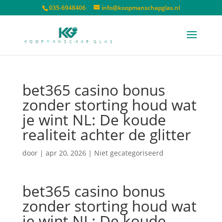
035-6948406
info@koopmanschapglas.nl
bet365 casino bonus
zonder storting houd wat
je wint NL: De koude
realiteit achter de glitter
door
|
apr 20, 2026
| Niet gecategoriseerd
bet365 casino bonus
zonder storting houd wat
je wint NL: De koude