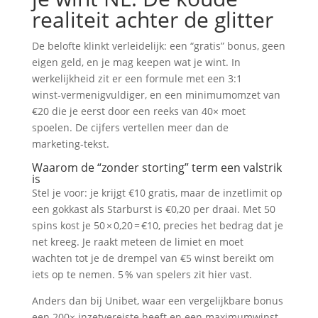
realiteit achter de glitter
De belofte klinkt verleidelijk: een “gratis” bonus, geen
eigen geld, en je mag keepen wat je wint. In
werkelijkheid zit er een formule met een 3:1
winst‑vermenigvuldiger, en een minimumomzet van
€20 die je eerst door een reeks van 40× moet
spoelen. De cijfers vertellen meer dan de
marketing‑tekst.
Waarom de “zonder storting” term een valstrik
is
Stel je voor: je krijgt €10 gratis, maar de inzetlimit op
een gokkast als Starburst is €0,20 per draai. Met 50
spins kost je 50 × 0,20 = €10, precies het bedrag dat je
net kreeg. Je raakt meteen de limiet en moet
wachten tot je de drempel van €5 winst bereikt om
iets op te nemen. 5 % van spelers zit hier vast.
Anders dan bij Unibet, waar een vergelijkbare bonus
een 200× inzetvereiste heeft en een maximumwinst