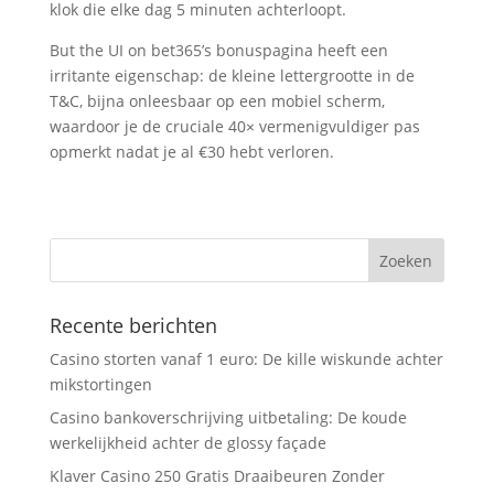
klok die elke dag 5 minuten achterloopt.
But the UI on bet365’s bonuspagina heeft een
irritante eigenschap: de kleine lettergrootte in de
T&C, bijna onleesbaar op een mobiel scherm,
waardoor je de cruciale 40× vermenigvuldiger pas
opmerkt nadat je al €30 hebt verloren.
Recente berichten
Casino storten vanaf 1 euro: De kille wiskunde achter
mikstortingen
Casino bankoverschrijving uitbetaling: De koude
werkelijkheid achter de glossy façade
Klaver Casino 250 Gratis Draaibeuren Zonder