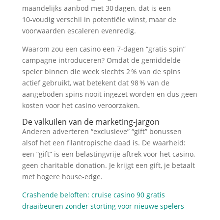
maandelijks aanbod met 30 dagen, dat is een
10‑voudig verschil in potentiële winst, maar de
voorwaarden escaleren evenredig.
Waarom zou een casino een 7‑dagen “gratis spin”
campagne introduceren? Omdat de gemiddelde
speler binnen die week slechts 2 % van de spins
actief gebruikt, wat betekent dat 98 % van de
aangeboden spins nooit ingezet worden en dus geen
kosten voor het casino veroorzaken.
De valkuilen van de marketing‑jargon
Anderen adverteren “exclusieve” “gift” bonussen
alsof het een filantropische daad is. De waarheid:
een “gift” is een belastingvrije aftrek voor het casino,
geen charitable donation. Je krijgt een gift, je betaalt
met hogere house‑edge.
Crashende beloften: cruise casino 90 gratis
draaibeuren zonder storting voor nieuwe spelers