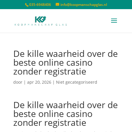
035-6948406
info@koopmanschapglas.nl
De kille waarheid over de
beste online casino
zonder registratie
door
|
apr 20, 2026
| Niet gecategoriseerd
De kille waarheid over de
beste online casino
zonder registratie