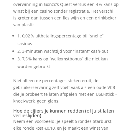
overwinning in Gonzo’s Quest versus een 4 % kans op
winst bij een casino zonder registratie. Het verschil
is groter dan tussen een fles wijn en een drinkbeker
van plastic.
1. 0,02 % uitbetalingspercentage bij “snelle”
casinos
2. 3‑minuten wachttijd voor “instant” cash‑out
3. 7,5 % kans op “welkomstbonus” die niet kan
worden gebruikt
Niet alleen de percentages steken eruit, de
gebruikerservaring zelf voelt vaak als een oude VCR
die je probeert te laten afspelen met een USB‑stick –
knoei‑werk, geen glans.
Hoe de cijfers je kunnen redden (of juist laten
verlieslijden)
Neem een voorbeeld: je speelt 5 rondes Starburst,
elke ronde kost €0,10, en je maakt een winst van