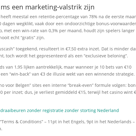
ms een marketing‑valstrik zijn
” heeft meestal een retentie‑percentage van 78% na de eerste maa
0 dagen wegklikt, vaak door een ondoorzichtige bonus‑voorwaarde
no, met een win‑rate van 0,3% per maand, houdt zijn spelers langer
oit echt “gratis” zijn.
uscash” toegekend, resulteert in €7,50 extra inzet. Dat is minder d
nt, toch wordt het gepresenteerd als een “exclusieve beloning”.
ds van 1,95 lijken aantrekkelijk, maar wanneer je 10 bets van €10
ijl een “win‑back” van €3 de illusie wekt van een winnende strategie.
sino voor Belgen” sites een interne “break‑even” formule volgen: bo
0 per inzet; dus, je verliest gemiddeld €15, terwijl het casino wint 
 draaibeuren zonder registratie zonder storting Nederland
de “Terms & Conditions” – 11pt in het Engels, 9pt in het Nederlands –
n.