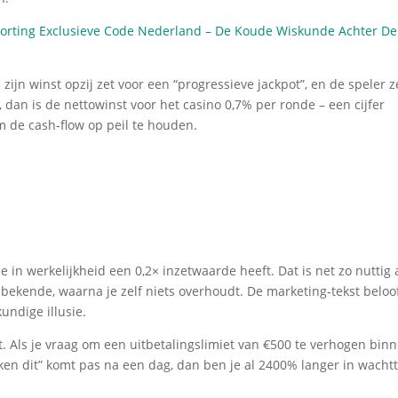
Storting Exclusieve Code Nederland – De Koude Wiskunde Achter De
 zijn winst opzij zet voor een “progressieve jackpot”, en de speler z
’, dan is de nettowinst voor het casino 0,7% per ronde – een cijfer
m de cash‑flow op peil te houden.
e in werkelijkheid een 0,2× inzetwaarde heeft. Dat is net zo nuttig 
bekende, waarna je zelf niets overhoudt. De marketing‑tekst beloo
undige illusie.
t. Als je vraag om een uitbetalingslimiet van €500 te verhogen bin
ken dit” komt pas na een dag, dan ben je al 2400% langer in wachtt