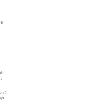
elf
als
ft
nen 2
ijd