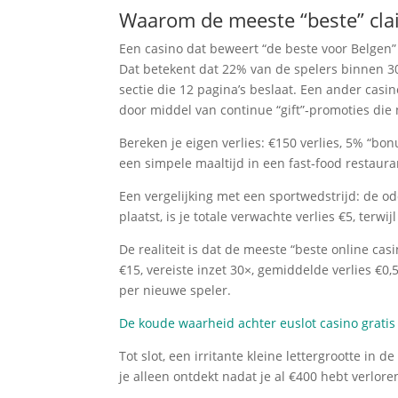
Waarom de meeste “beste” clai
Een casino dat beweert “de beste voor Belgen
Dat betekent dat 22% van de spelers binnen 3
sectie die 12 pagina’s beslaat. Een ander casi
door middel van continue “gift”‑promoties die no
Bereken je eigen verlies: €150 verlies, 5% “bon
een simpele maaltijd in een fast‑food restaura
Een vergelijking met een sportwedstrijd: de od
plaatst, is je totale verwachte verlies €5, terw
De realiteit is dat de meeste “beste online ca
€15, vereiste inzet 30×, gemiddelde verlies €0,5
per nieuwe speler.
De koude waarheid achter euslot casino gratis
Tot slot, een irritante kleine lettergrootte in 
je alleen ontdekt nadat je al €400 hebt verlore