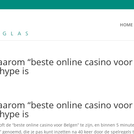
HOME
arom “beste online casino voor
hype is
arom “beste online casino voor
hype is
oft de “beste online casino voor Belgen” te zijn, en binnen 5 minut
t” genoemd, die je pas kunt inzetten na 40 keer door de spelregels 