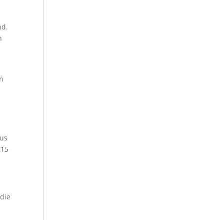
nd.
n
an
nus
€15
 die