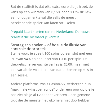
But de realiteit is dat elke extra euro die je inzet, de
kans op een winratio van 0,15% naar 0,13% drukt –
een onopgemerkte val die zelfs de meest
berekenende speler kan laten struikelen.
Prepaid kaart storten casino Nederland: De rauwe
realiteit die niemand je vertelt
Strategisch spelen – of hoe je de illusie van
controle doorbreekt
Stel je voor: je speelt 100 spins op een slot met een
RTP van 94% en een inzet van €0,10 per spin. De
theoretische verwachte verlies is €6,00, maar met
een variabele volatiliteit kan dat uitkomen op €15 in
één sessie.
Andere platforms, zoals Casino777, verbergen hun
“maximale winst per ronde” onder een pop-up die je
pas ziet als je al €200 hebt verloren – een gemene
truc die de meeste nieuwkomers niet doorhebben.