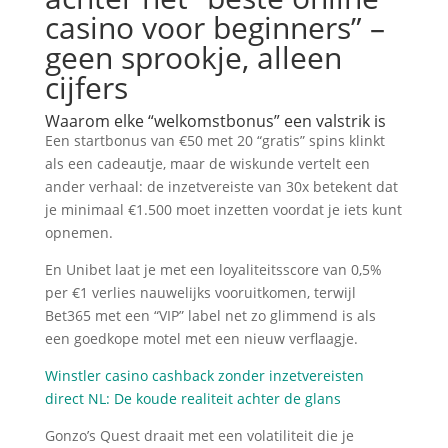
casino voor beginners” –
geen sprookje, alleen
cijfers
Waarom elke “welkomstbonus” een valstrik is
Een startbonus van €50 met 20 “gratis” spins klinkt
als een cadeautje, maar de wiskunde vertelt een
ander verhaal: de inzetvereiste van 30x betekent dat
je minimaal €1.500 moet inzetten voordat je iets kunt
opnemen.
En Unibet laat je met een loyaliteitsscore van 0,5%
per €1 verlies nauwelijks vooruitkomen, terwijl
Bet365 met een “VIP” label net zo glimmend is als
een goedkope motel met een nieuw verflaagje.
Winstler casino cashback zonder inzetvereisten
direct NL: De koude realiteit achter de glans
Gonzo’s Quest draait met een volatiliteit die je