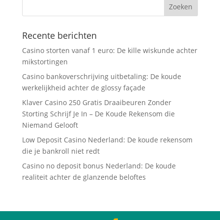
Recente berichten
Casino storten vanaf 1 euro: De kille wiskunde achter
mikstortingen
Casino bankoverschrijving uitbetaling: De koude
werkelijkheid achter de glossy façade
Klaver Casino 250 Gratis Draaibeuren Zonder
Storting Schrijf Je In – De Koude Rekensom die
Niemand Gelooft
Low Deposit Casino Nederland: De koude rekensom
die je bankroll niet redt
Casino no deposit bonus Nederland: De koude
realiteit achter de glanzende beloftes