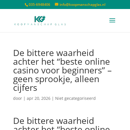
035-6948406
info@koopmanschapglas.nl
De bittere waarheid
achter het “beste online
casino voor beginners” –
geen sprookje, alleen
cijfers
door
|
apr 20, 2026
| Niet gecategoriseerd
De bittere waarheid
achter het “beste online