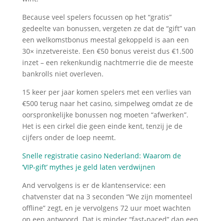
Because veel spelers focussen op het “gratis”
gedeelte van bonussen, vergeten ze dat de “gift” van
een welkomstbonus meestal gekoppeld is aan een
30× inzetvereiste. Een €50 bonus vereist dus €1.500
inzet – een rekenkundig nachtmerrie die de meeste
bankrolls niet overleven.
15 keer per jaar komen spelers met een verlies van
€500 terug naar het casino, simpelweg omdat ze de
oorspronkelijke bonussen nog moeten “afwerken”.
Het is een cirkel die geen einde kent, tenzij je de
cijfers onder de loep neemt.
Snelle registratie casino Nederland: Waarom de
‘VIP‑gift’ mythes je geld laten verdwijnen
And vervolgens is er de klantenservice: een
chatvenster dat na 3 seconden “We zijn momenteel
offline” zegt, en je vervolgens 72 uur moet wachten
op een antwoord. Dat is minder “fast‑paced” dan een