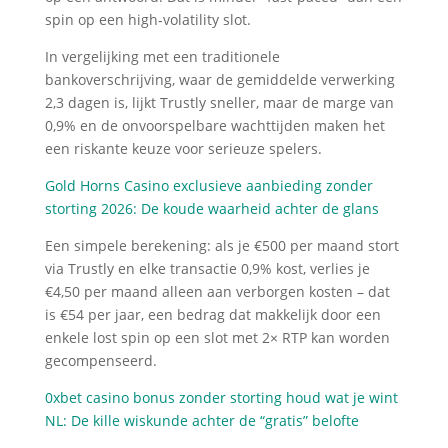
spin op een high‑volatility slot.
In vergelijking met een traditionele
bankoverschrijving, waar de gemiddelde verwerking
2,3 dagen is, lijkt Trustly sneller, maar de marge van
0,9% en de onvoorspelbare wachttijden maken het
een riskante keuze voor serieuze spelers.
Gold Horns Casino exclusieve aanbieding zonder
storting 2026: De koude waarheid achter de glans
Een simpele berekening: als je €500 per maand stort
via Trustly en elke transactie 0,9% kost, verlies je
€4,50 per maand alleen aan verborgen kosten – dat
is €54 per jaar, een bedrag dat makkelijk door een
enkele lost spin op een slot met 2× RTP kan worden
gecompenseerd.
0xbet casino bonus zonder storting houd wat je wint
NL: De kille wiskunde achter de “gratis” belofte