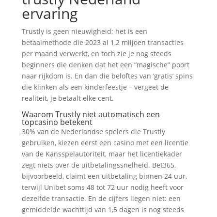
ervaring
Trustly is geen nieuwigheid; het is een
betaalmethode die 2023 al 1,2 miljoen transacties
per maand verwerkt, en toch zie je nog steeds
beginners die denken dat het een “magische” poort
naar rijkdom is. En dan die beloftes van ’gratis’ spins
die klinken als een kinderfeestje – vergeet de
realiteit, je betaalt elke cent.
Waarom Trustly niet automatisch een
topcasino betekent
30% van de Nederlandse spelers die Trustly
gebruiken, kiezen eerst een casino met een licentie
van de Kansspelautoriteit, maar het licentiekader
zegt niets over de uitbetalingssnelheid. Bet365,
bijvoorbeeld, claimt een uitbetaling binnen 24 uur,
terwijl Unibet soms 48 tot 72 uur nodig heeft voor
dezelfde transactie. En de cijfers liegen niet: een
gemiddelde wachttijd van 1,5 dagen is nog steeds