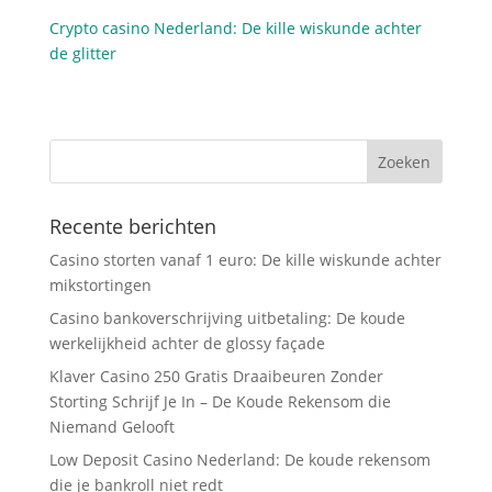
Crypto casino Nederland: De kille wiskunde achter
de glitter
Recente berichten
Casino storten vanaf 1 euro: De kille wiskunde achter
mikstortingen
Casino bankoverschrijving uitbetaling: De koude
werkelijkheid achter de glossy façade
Klaver Casino 250 Gratis Draaibeuren Zonder
Storting Schrijf Je In – De Koude Rekensom die
Niemand Gelooft
Low Deposit Casino Nederland: De koude rekensom
die je bankroll niet redt