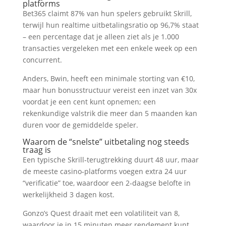
platforms
Bet365 claimt 87% van hun spelers gebruikt Skrill,
terwijl hun realtime uitbetalingsratio op 96,7% staat
– een percentage dat je alleen ziet als je 1.000
transacties vergeleken met een enkele week op een
concurrent.
Anders, Bwin, heeft een minimale storting van €10,
maar hun bonusstructuur vereist een inzet van 30x
voordat je een cent kunt opnemen; een
rekenkundige valstrik die meer dan 5 maanden kan
duren voor de gemiddelde speler.
Waarom de “snelste” uitbetaling nog steeds
traag is
Een typische Skrill‑terugtrekking duurt 48 uur, maar
de meeste casino‑platforms voegen extra 24 uur
“verificatie” toe, waardoor een 2‑daagse belofte in
werkelijkheid 3 dagen kost.
Gonzo’s Quest draait met een volatiliteit van 8,
waardoor je in 15 minuten meer rendement kunt