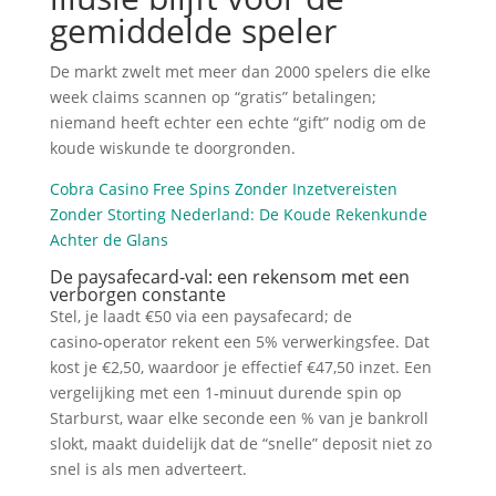
gemiddelde speler
De markt zwelt met meer dan 2000 spelers die elke
week claims scannen op “gratis” betalingen;
niemand heeft echter een echte “gift” nodig om de
koude wiskunde te doorgronden.
Cobra Casino Free Spins Zonder Inzetvereisten
Zonder Storting Nederland: De Koude Rekenkunde
Achter de Glans
De paysafecard‑val: een rekensom met een
verborgen constante
Stel, je laadt €50 via een paysafecard; de
casino‑operator rekent een 5% verwerkingsfee. Dat
kost je €2,50, waardoor je effectief €47,50 inzet. Een
vergelijking met een 1‑minuut durende spin op
Starburst, waar elke seconde een % van je bankroll
slokt, maakt duidelijk dat de “snelle” deposit niet zo
snel is als men adverteert.