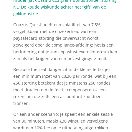
Hidden Jack Casino €25 gratis bonus zonder storting
NL: De koude wiskunde achter het “gift” van de
gokindustrie
Gonzo’s Quest heeft een volatiliteit van 7,5%,
vergelijkbaar met de onzekerheid van een
paysafecard‑storting die onverwacht wordt
geweigerd door de compliance‑afdeling; het is een
herinnering dat je kans op winst even flinterdun kan
zijn als het krijgen van een bevestigings‑e‑mail.
Because the real danger zit in de kleine lettertjes:
een minimum inzet van €0,20 per ronde, wat bij een
€50 storting betekent dat je minstens 250 rondes
moet draaien om de fee te compenseren – een
rekensom die zelfs een accountant zou doen
fronsen.
Or een ander scenario: je speelt een enkele sessie
van 30 minuten, maakt €30 winst, en vervolgens
wordt een 10% fee op je uitbetaling afgetrokken