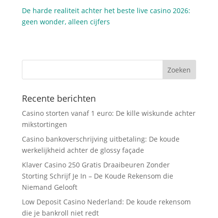
De harde realiteit achter het beste live casino 2026:
geen wonder, alleen cijfers
Recente berichten
Casino storten vanaf 1 euro: De kille wiskunde achter
mikstortingen
Casino bankoverschrijving uitbetaling: De koude
werkelijkheid achter de glossy façade
Klaver Casino 250 Gratis Draaibeuren Zonder
Storting Schrijf Je In – De Koude Rekensom die
Niemand Gelooft
Low Deposit Casino Nederland: De koude rekensom
die je bankroll niet redt