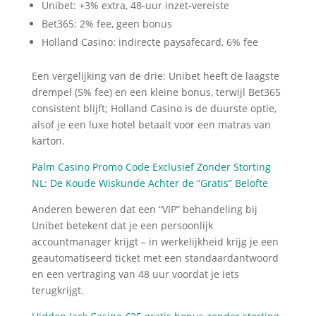
Unibet: +3% extra, 48‑uur inzet‑vereiste
Bet365: 2% fee, geen bonus
Holland Casino: indirecte paysafecard, 6% fee
Een vergelijking van de drie: Unibet heeft de laagste
drempel (5% fee) en een kleine bonus, terwijl Bet365
consistent blijft; Holland Casino is de duurste optie,
alsof je een luxe hotel betaalt voor een matras van
karton.
Palm Casino Promo Code Exclusief Zonder Storting
NL: De Koude Wiskunde Achter de “Gratis” Belofte
Anderen beweren dat een “VIP” behandeling bij
Unibet betekent dat je een persoonlijk
accountmanager krijgt – in werkelijkheid krijg je een
geautomatiseerd ticket met een standaardantwoord
en een vertraging van 48 uur voordat je iets
terugkrijgt.