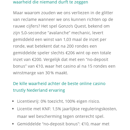
waarheid die niemand durft te zeggen
Maar waarom zouden we ons verliezen in de glitter
van reclame wanneer we ons kunnen richten op de
rauwe cijfers? Het spel Gonzo’s Quest, bekend om
zijn 5,0‑secondse “avalanche” mechanic, levert
gemiddeld een winst van 1,03 maal de inzet per
ronde, wat betekent dat na 200 rondes een
gemiddelde speler slechts €206 wint op een totale
inzet van €200. Vergelijk dat met een “no‑deposit
bonus” van €10, waar het casino al na 15 rondes een
winstmarge van 30 % maakt.
De kille waarheid achter de beste online casino
trustly Nederland ervaring
Licentievrij: 0% toezicht, 100% eigen risico.
Licentie met KNF: 1,5% jaarlijkse reguleringskosten,
maar wel bescherming tegen onterecht spel.
Gemiddelde “no‑deposit bonus”: €10, maar met