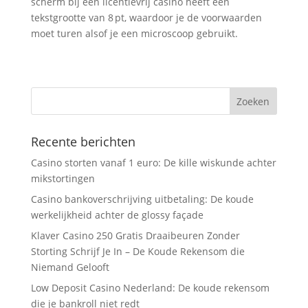
scherm bij een licentievrij casino heeft een
tekstgrootte van 8 pt, waardoor je de voorwaarden
moet turen alsof je een microscoop gebruikt.
Recente berichten
Casino storten vanaf 1 euro: De kille wiskunde achter
mikstortingen
Casino bankoverschrijving uitbetaling: De koude
werkelijkheid achter de glossy façade
Klaver Casino 250 Gratis Draaibeuren Zonder
Storting Schrijf Je In – De Koude Rekensom die
Niemand Gelooft
Low Deposit Casino Nederland: De koude rekensom
die je bankroll niet redt