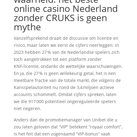
online casino Nederland
zonder CRUKS is geen
mythe
Vanzelfsprekend draait de discussie om licentie en
risico, maar laten we eerst de cijfers neerleggen: in
2023 hebben 27 % van de Nederlandse spelers zich
toch aangetrokken tot een platform zonder
KNF‑licentie, ondanks de wettelijke waarschuwingen.
En ja, die 27 % is geen willekeurig getal, het is een
meetbare fractie van de totale markt, die volgens de
Kansspelautoriteit nu rond de 3,4 miljoen actieve
accounts schommelt. Omdat cijfers spreken, laten
we die 917 000 potentieel ongereguleerde spelers
niet negeren.
Anders dan de promotiemanager van Unibet die u
zou laten geloven dat “VIP” betekent “royaal comfort”,
is het feit dat een zogenaamd “VIP‑bonus” vaak