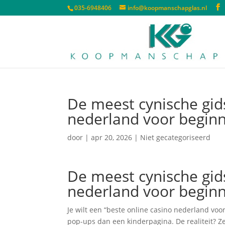
035-6948406
info@koopmanschapglas.nl
De meest cynische gid
nederland voor begin
door
|
apr 20, 2026
| Niet gecategoriseerd
De meest cynische gid
nederland voor begin
Je wilt een “beste online casino nederland v
pop-ups dan een kinderpagina. De realiteit? Z