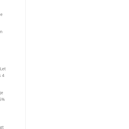
je
en
 Let
s 4
je
 5%
jgt