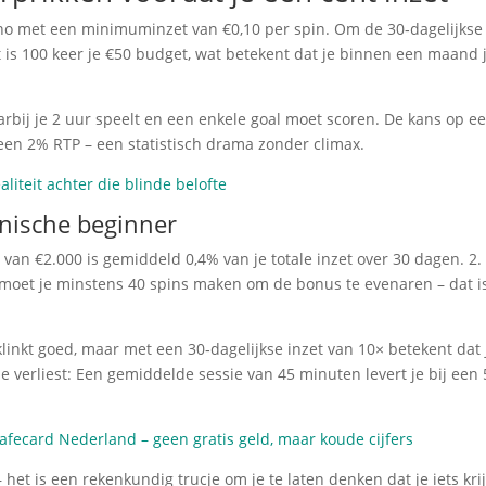
asino met een minimuminzet van €0,10 per spin. Om de 30‑dagelijkse
at is 100 keer je €50 budget, wat betekent dat je binnen een maand 
arbij je 2 uur speelt en een enkele goal moet scoren. De kans op e
 een 2% RTP – een statistisch drama zonder climax.
liteit achter die blinde belofte
ynische beginner
 van €2.000 is gemiddeld 0,4% van je totale inzet over 30 dagen. 2.
, moet je minstens 40 spins maken om de bonus te evenaren – dat i
klinkt goed, maar met een 30‑dagelijkse inzet van 10× betekent dat 
e je verliest: Een gemiddelde sessie van 45 minuten levert je bij een
safecard Nederland – geen gratis geld, maar koude cijfers
 – het is een rekenkundig trucje om je te laten denken dat je iets kri