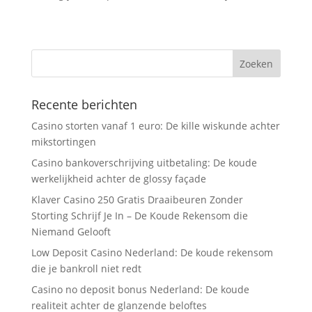
Recente berichten
Casino storten vanaf 1 euro: De kille wiskunde achter
mikstortingen
Casino bankoverschrijving uitbetaling: De koude
werkelijkheid achter de glossy façade
Klaver Casino 250 Gratis Draaibeuren Zonder
Storting Schrijf Je In – De Koude Rekensom die
Niemand Gelooft
Low Deposit Casino Nederland: De koude rekensom
die je bankroll niet redt
Casino no deposit bonus Nederland: De koude
realiteit achter de glanzende beloftes