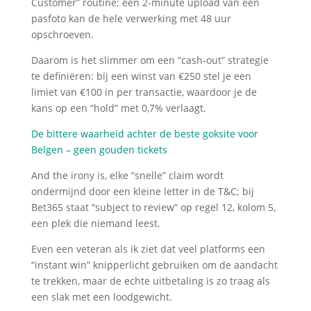
Customer” routine; een 2‑minute upload van een
pasfoto kan de hele verwerking met 48 uur
opschroeven.
Daarom is het slimmer om een “cash‑out” strategie
te definiëren: bij een winst van €250 stel je een
limiet van €100 in per transactie, waardoor je de
kans op een “hold” met 0,7% verlaagt.
De bittere waarheid achter de beste goksite voor
Belgen – geen gouden tickets
And the irony is, elke “snelle” claim wordt
ondermijnd door een kleine letter in de T&C; bij
Bet365 staat “subject to review” op regel 12, kolom 5,
een plek die niemand leest.
Even een veteran als ik ziet dat veel platforms een
“instant win” knipperlicht gebruiken om de aandacht
te trekken, maar de echte uitbetaling is zo traag als
een slak met een loodgewicht.