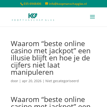
035-6948406
info@koopmanschapglas.nl
Waarom “beste online
casino met jackpot” een
illusie blijft en hoe je de
cijfers niet laat
manipuleren
door
|
apr 20, 2026
| Niet gecategoriseerd
Waarom “beste online
casino met jackpot” een