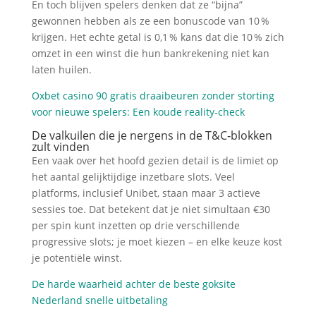
En toch blijven spelers denken dat ze “bijna”
gewonnen hebben als ze een bonuscode van 10 %
krijgen. Het echte getal is 0,1 % kans dat die 10 % zich
omzet in een winst die hun bankrekening niet kan
laten huilen.
Oxbet casino 90 gratis draaibeuren zonder storting
voor nieuwe spelers: Een koude reality‑check
De valkuilen die je nergens in de T&C‑blokken
zult vinden
Een vaak over het hoofd gezien detail is de limiet op
het aantal gelijktijdige inzetbare slots. Veel
platforms, inclusief Unibet, staan maar 3 actieve
sessies toe. Dat betekent dat je niet simultaan €30
per spin kunt inzetten op drie verschillende
progressive slots; je moet kiezen – en elke keuze kost
je potentiële winst.
De harde waarheid achter de beste goksite
Nederland snelle uitbetaling