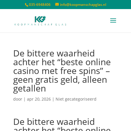
035-6948406
info@koopmanschapglas.nl
De bittere waarheid
achter het “beste online
casino met free spins” –
geen gratis geld, alleen
getallen
door
|
apr 20, 2026
| Niet gecategoriseerd
De bittere waarheid
achter het “beste online