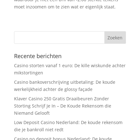
moet inzoomen om te zien wat er eigenlijk staat.
Recente berichten
Casino storten vanaf 1 euro: De kille wiskunde achter
mikstortingen
Casino bankoverschrijving uitbetaling: De koude
werkelijkheid achter de glossy façade
Klaver Casino 250 Gratis Draaibeuren Zonder
Storting Schrijf Je In – De Koude Rekensom die
Niemand Gelooft
Low Deposit Casino Nederland: De koude rekensom
die je bankroll niet redt
Casino no deposit bonus Nederland: De koude