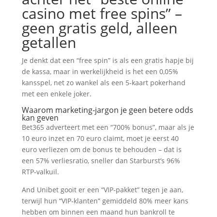
casino met free spins” –
geen gratis geld, alleen
getallen
Je denkt dat een “free spin” is als een gratis hapje bij
de kassa, maar in werkelijkheid is het een 0,05%
kansspel, net zo wankel als een 5‑kaart pokerhand
met een enkele joker.
Waarom marketing‑jargon je geen betere odds
kan geven
Bet365 adverteert met een “700% bonus”, maar als je
10 euro inzet en 70 euro claimt, moet je eerst 40
euro verliezen om de bonus te behouden – dat is
een 57% verliesratio, sneller dan Starburst’s 96%
RTP‑valkuil.
And Unibet gooit er een “VIP‑pakket” tegen je aan,
terwijl hun “VIP‑klanten” gemiddeld 80% meer kans
hebben om binnen een maand hun bankroll te