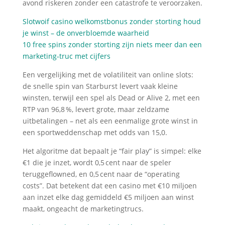
avond riskeren zonder een catastrofe te veroorzaken.
Slotwoif casino welkomstbonus zonder storting houd
je winst – de onverbloemde waarheid
10 free spins zonder storting zijn niets meer dan een
marketing‑truc met cijfers
Een vergelijking met de volatiliteit van online slots:
de snelle spin van Starburst levert vaak kleine
winsten, terwijl een spel als Dead or Alive 2, met een
RTP van 96,8 %, levert grote, maar zeldzame
uitbetalingen – net als een eenmalige grote winst in
een sportweddenschap met odds van 15,0.
Het algoritme dat bepaalt je “fair play” is simpel: elke
€1 die je inzet, wordt 0,5 cent naar de speler
teruggeflowned, en 0,5 cent naar de “operating
costs”. Dat betekent dat een casino met €10 miljoen
aan inzet elke dag gemiddeld €5 miljoen aan winst
maakt, ongeacht de marketingtrucs.