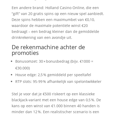
Een andere brand: Holland Casino Online, die een
“gift” van 20 gratis spins op een nieuw spel aanbiedt.
Deze spins hebben een maximumbet van €0,10,
waardoor de maximale potentiële winst €20
bedraagt – een bedrag kleiner dan de gemiddelde
drinkrekening van een avondje uit.
De rekenmachine achter de
promoties
Bonusomzet: 30 × bonusbedrag (bijv. €1000 =
€30.000)
House edge: 2,5 % gemiddeld per speeltafel
RTP slots: 95‑99 % afhankelijk van spelontwikkeler
Stel je voor dat je €500 riskeert op een klassieke
blackjack‑variant met een house edge van 0,5 %. De
kans op een winst van €1.000 binnen 40 handen is
minder dan 12 %. Een realistischer scenario is een