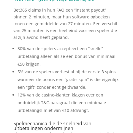
Bet365 claims in hun FAQ een “instant payout”
binnen 2 minuten, maar hun softwarelogboeken
tonen een gemiddelde van 27 minuten. Een verschil
van 25 minuten is een heel eind voor een speler die
al zijn avond heeft gepland.
30% van de spelers accepteert een “snelle”
uitbetaling alleen als ze een bonus van minimaal
€50 krijgen.
5% van de spelers verliest al bij de eerste 3 spins
wanneer de bonus een “gratis spin” is die eigenlijk
een “gift” zonder echt geldwaarde.
12% van de casino‑klanten klagen over een
onduidelijk T&C‑paragraaf die een minimale
uitbetalingslimiet van €10 afdwingt.
Spelmechanica die de snelheid van
uitbetalingen ondermijnen