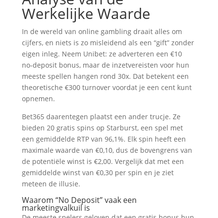
Werkelijke Waarde
In de wereld van online gambling draait alles om
cijfers, en niets is zo misleidend als een “gift” zonder
eigen inleg. Neem Unibet: ze adverteren een €10
no‑deposit bonus, maar de inzet­vereisten voor hun
meeste spellen hangen rond 30x. Dat betekent een
theoretische €300 turnover voordat je een cent kunt
opnemen.
Bet365 daarentegen plaatst een ander trucje. Ze
bieden 20 gratis spins op Starburst, een spel met
een gemiddelde RTP van 96,1%. Elk spin heeft een
maximale waarde van €0,10, dus de bovengrens van
de potentiële winst is €2,00. Vergelijk dat met een
gemiddelde winst van €0,30 per spin en je ziet
meteen de illusie.
Waarom “No Deposit” vaak een
marketingvalkuil is
De meeste spelers geloven dat een gratis bonus hun