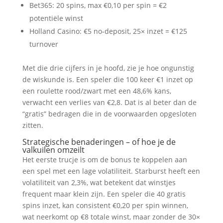
Bet365: 20 spins, max €0,10 per spin = €2
potentiële winst
Holland Casino: €5 no‑deposit, 25× inzet = €125
turnover
Met die drie cijfers in je hoofd, zie je hoe ongunstig
de wiskunde is. Een speler die 100 keer €1 inzet op
een roulette rood/zwart met een 48,6% kans,
verwacht een verlies van €2,8. Dat is al beter dan de
“gratis” bedragen die in de voorwaarden opgesloten
zitten.
Strategische benaderingen – of hoe je de
valkuilen omzeilt
Het eerste trucje is om de bonus te koppelen aan
een spel met een lage volatiliteit. Starburst heeft een
volatiliteit van 2,3%, wat betekent dat winstjes
frequent maar klein zijn. Een speler die 40 gratis
spins inzet, kan consistent €0,20 per spin winnen,
wat neerkomt op €8 totale winst, maar zonder de 30×