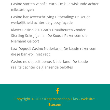
Casino storten vanaf 1 euro: De kille wiskunde achter
mikstortingen
Casino bankoverschrijving uitbetaling: De koude
werkelijkheid achter de glossy façade
Klaver Casino 250 Gratis Draaibeuren Zonder
Storting Schrijf Je In – De Koude Rekensom die
Niemand Gelooft
Low Deposit Casino Nederland: De koude rekensom
die je bankroll niet redt
Casino no deposit bonus Nederland: De koude
realiteit achter de glanzende beloftes
Copyright © 2023 Koopmanschap Glas - Website:
Etocom