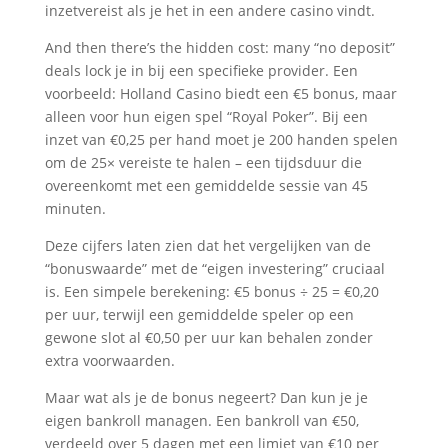
inzet­vereist als je het in een andere casino vindt.
And then there’s the hidden cost: many “no deposit”
deals lock je in bij een specifieke provider. Een
voorbeeld: Holland Casino biedt een €5 bonus, maar
alleen voor hun eigen spel “Royal Poker”. Bij een
inzet van €0,25 per hand moet je 200 handen spelen
om de 25× vereiste te halen – een tijdsduur die
overeenkomt met een gemiddelde sessie van 45
minuten.
Deze cijfers laten zien dat het vergelijken van de
“bonuswaarde” met de “eigen investering” cruciaal
is. Een simpele berekening: €5 bonus ÷ 25 = €0,20
per uur, terwijl een gemiddelde speler op een
gewone slot al €0,50 per uur kan behalen zonder
extra voorwaarden.
Maar wat als je de bonus negeert? Dan kun je je
eigen bankroll managen. Een bankroll van €50,
verdeeld over 5 dagen met een limiet van €10 per