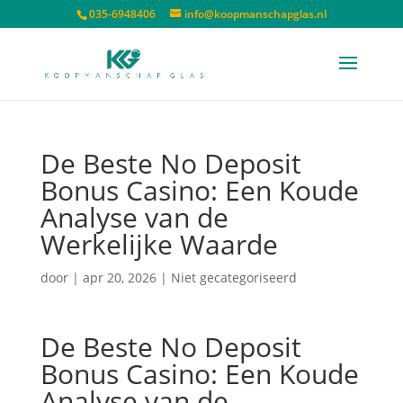
035-6948406
info@koopmanschapglas.nl
De Beste No Deposit
Bonus Casino: Een Koude
Analyse van de
Werkelijke Waarde
door
|
apr 20, 2026
| Niet gecategoriseerd
De Beste No Deposit
Bonus Casino: Een Koude
Analyse van de