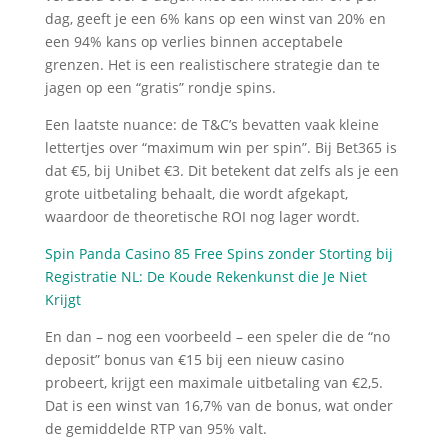
dag, geeft je een 6% kans op een winst van 20% en
een 94% kans op verlies binnen acceptabele
grenzen. Het is een realistischere strategie dan te
jagen op een “gratis” rondje spins.
Een laatste nuance: de T&C’s bevatten vaak kleine
lettertjes over “maximum win per spin”. Bij Bet365 is
dat €5, bij Unibet €3. Dit betekent dat zelfs als je een
grote uitbetaling behaalt, die wordt afgekapt,
waardoor de theoretische ROI nog lager wordt.
Spin Panda Casino 85 Free Spins zonder Storting bij
Registratie NL: De Koude Rekenkunst die Je Niet
Krijgt
En dan – nog een voorbeeld – een speler die de “no
deposit” bonus van €15 bij een nieuw casino
probeert, krijgt een maximale uitbetaling van €2,5.
Dat is een winst van 16,7% van de bonus, wat onder
de gemiddelde RTP van 95% valt.