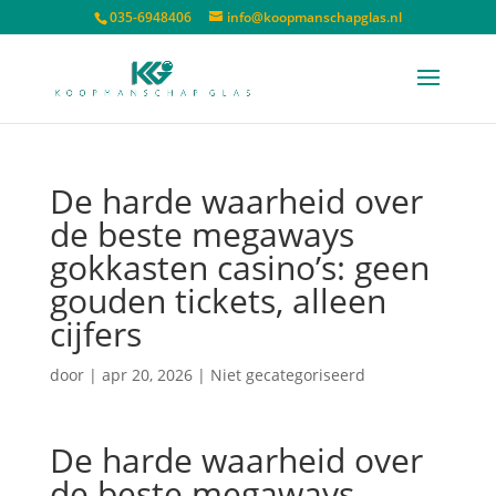
035-6948406
info@koopmanschapglas.nl
De harde waarheid over
de beste megaways
gokkasten casino’s: geen
gouden tickets, alleen
cijfers
door
|
apr 20, 2026
| Niet gecategoriseerd
De harde waarheid over
de beste megaways