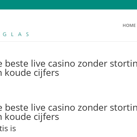
HOME
de beste live casino zonder storti
n koude cijfers
de beste live casino zonder storti
n koude cijfers
is is