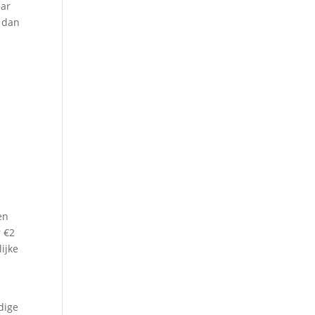
aar
l dan
en
r €2
ijke
dige