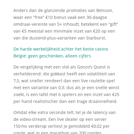
Anders dan de glanzende promoties van Betsson,
waar een “free” €10 bonus vaak een 30‑daagse
omdraai‑vereiste van 5× inhoudt, betekent een “gift”
van €5 meestal een minimale inzet van €20 op een
van die duizend‑plus­-varianten van Starburst.
De harde werkelijkheid achter het beste casino
België: geen geschenken, alleen cijfers
De vergelijking met een slot als Gonzo’s Quest is
verhelderend: die gokkast heeft een volatiliteit van
7,5, wat sneller rendeert dan een live roulette‑spel
met een variantie van 0,3; dus als je een snelle winst
zoekt, is een tafel met 6 spelers en een inzet van €25
per hand realistischer dan een trage draaisnelheid.
Omdat elke extra seconde telt, tel je de latency van
de video‑stream. Een live dealer op een server
150 ms verderop verliest je gemiddeld €0,02 per
ronde, wat in een marathon van 200 rondes