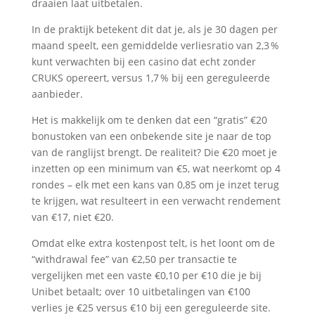
draaien laat uitbetalen.
In de praktijk betekent dit dat je, als je 30 dagen per
maand speelt, een gemiddelde verliesratio van 2,3 %
kunt verwachten bij een casino dat echt zonder
CRUKS opereert, versus 1,7 % bij een gereguleerde
aanbieder.
Het is makkelijk om te denken dat een “gratis” €20
bonustoken van een onbekende site je naar de top
van de ranglijst brengt. De realiteit? Die €20 moet je
inzetten op een minimum van €5, wat neerkomt op 4
rondes – elk met een kans van 0,85 om je inzet terug
te krijgen, wat resulteert in een verwacht rendement
van €17, niet €20.
Omdat elke extra kostenpost telt, is het loont om de
“withdrawal fee” van €2,50 per transactie te
vergelijken met een vaste €0,10 per €10 die je bij
Unibet betaalt; over 10 uitbetalingen van €100
verlies je €25 versus €10 bij een gereguleerde site.